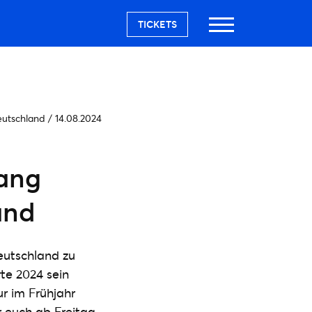
TICKETS
eutschland
/
14.08.2024
ang
and
eutschland zu
rte 2024 sein
r im Frühjahr
r euch ab Freitag