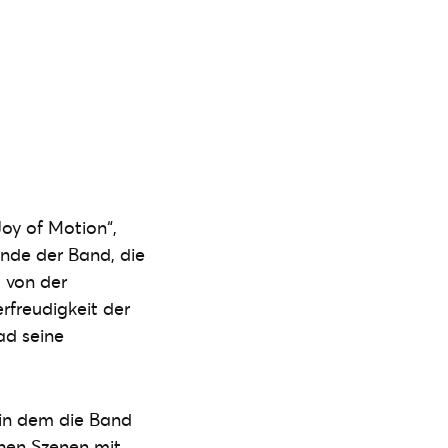
oy of Motion“,
inde der Band, die
t von der
rfreudigkeit der
ad seine
 in dem die Band
chen Szenen mit