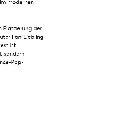
e im modernen
n Platzierung der
uter Fan-Liebling.
est ist
d, sondern
ance-Pop-