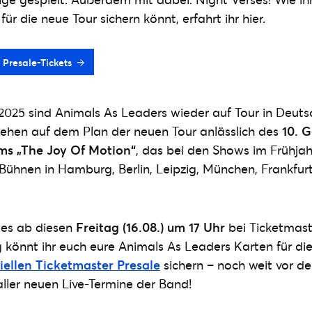
für die neue Tour sichern könnt, erfahrt ihr hier.
Presale-Tickets
025 sind Animals As Leaders wieder auf Tour in Deutsc
tehen auf dem Plan der neuen Tour anlässlich des
10. G
ms „The Joy Of Motion“
, das bei den Shows im Frühjah
-Bühnen in Hamburg, Berlin, Leipzig, München, Frankfur
t es ab diesen
Freitag (16.08.) um 17 Uhr
bei Ticketmast
könnt ihr euch eure Animals As Leaders Karten für di
ziellen Ticketmaster Presale
sichern – noch weit vor d
aller neuen Live-Termine der Band!