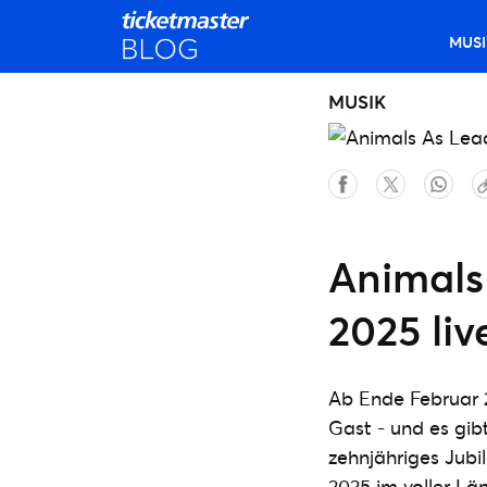
MUSI
MUSIK
Animals
2025 li
Ab Ende Februar 2
Gast - und es gib
zehnjähriges Jubi
2025 im voller Lä