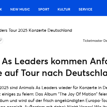
K
NEW MUSIC
SPORT
KULTUR
SERVICE
Ticketmaster D
 As Leaders kommen Anf
ve auf Tour nach Deutschl
025 sind Animals As Leaders wieder für Konzerte in D
t einiges zu feiern: Das Album "The Joy Of Motion" feie
läum und wird auf der frisch angekündigten Europa-Tou
nge gespielt. Außerdem mit dabei: Night Verses! Wie ih