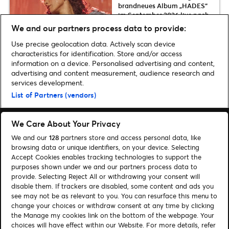
brandneues Album „HADES“
im September 2026 live nach
Frankfurt und Hamburg
We and our partners process data to provide:
Use precise geolocation data. Actively scan device
characteristics for identification. Store and/or access
information on a device. Personalised advertising and content,
advertising and content measurement, audience research and
Home
»
Musik
»
Chase Atlantic kommen mit ihrem neuen Album im April
services development.
2025 live nach Deutschland | Alle Presale-Infos
List of Partners (vendors)
We Care About Your Privacy
We and our
128
partners store and access personal data, like
browsing data or unique identifiers, on your device. Selecting
Accept Cookies enables tracking technologies to support the
Suchen
purposes shown under we and our partners process data to
Cookie-Einwilligungstool
provide. Selecting Reject All or withdrawing your consent will
disable them. If trackers are disabled, some content and ads you
see may not be as relevant to you. You can resurface this menu to
Autor*innen
Kontakt
change your choices or withdraw consent at any time by clicking
Impressum
Tickets
the Manage my cookies link on the bottom of the webpage. Your
choices will have effect within our Website. For more details, refer