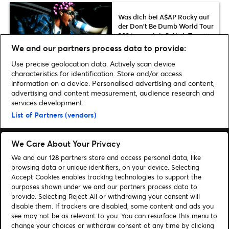
Was dich bei A$AP Rocky auf
der Don’t Be Dumb World Tour
2026 erwartet: Setlist, Termine
& News
We and our partners process data to provide:
Use precise geolocation data. Actively scan device
characteristics for identification. Store and/or access
information on a device. Personalised advertising and content,
advertising and content measurement, audience research and
Home
»
Musik
»
Peso Pluma kommt mit seiner Europa-Tour im Juli 2025
services development.
nach Deutschland | Presale-Tickets & Konzertinfos
List of Partners (vendors)
We Care About Your Privacy
We and our
128
partners store and access personal data, like
browsing data or unique identifiers, on your device. Selecting
Accept Cookies enables tracking technologies to support the
Suchen
purposes shown under we and our partners process data to
Cookie-Einwilligungstool
provide. Selecting Reject All or withdrawing your consent will
disable them. If trackers are disabled, some content and ads you
see may not be as relevant to you. You can resurface this menu to
Autor*innen
Kontakt
change your choices or withdraw consent at any time by clicking