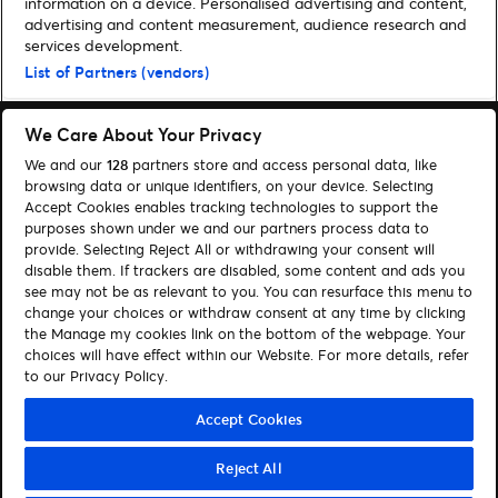
information on a device. Personalised advertising and content,
advertising and content measurement, audience research and
Home
»
Musicals & Shows
»
Cirque du Soleil: Corteo kommt im Oktober
services development.
2022 zurück nach Deutschland
List of Partners (vendors)
We Care About Your Privacy
We and our
128
partners store and access personal data, like
browsing data or unique identifiers, on your device. Selecting
Accept Cookies enables tracking technologies to support the
Suchen
purposes shown under we and our partners process data to
provide. Selecting Reject All or withdrawing your consent will
Cookie-Einwilligungstool
disable them. If trackers are disabled, some content and ads you
see may not be as relevant to you. You can resurface this menu to
Autor*innen
Kontakt
change your choices or withdraw consent at any time by clicking
Impressum
Tickets
the Manage my cookies link on the bottom of the webpage. Your
choices will have effect within our Website. For more details, refer
to our Privacy Policy.
Folge uns:
Visit Facebook (opens in a new window)
Visit Twitter (opens in a new window)
Visit Instagram (opens in a new window)
Visit Youtube (opens in a new window)
Visit Tiktok (opens in a new windo
Visit Xing (opens in a new 
Visit LinkedIn (opens
Accept Cookies
Reject All
© Ticketmaster 2026