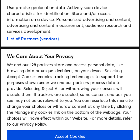
Hier gibt es mehr Kultur News
Use precise geolocation data. Actively scan device
characteristics for identification. Store and/or access
information on a device. Personalised advertising and content,
advertising and content measurement, audience research and
services development.
Home
»
Kultur
List of Partners (vendors)
We Care About Your Privacy
We and our
128
partners store and access personal data, like
browsing data or unique identifiers, on your device. Selecting
Accept Cookies enables tracking technologies to support the
Suchen
purposes shown under we and our partners process data to
Cookie-Einwilligungstool
provide. Selecting Reject All or withdrawing your consent will
disable them. If trackers are disabled, some content and ads you
see may not be as relevant to you. You can resurface this menu to
Autor*innen
Kontakt
change your choices or withdraw consent at any time by clicking
Impressum
Tickets
the Manage my cookies link on the bottom of the webpage. Your
choices will have effect within our Website. For more details, refer
to our Privacy Policy.
Folge uns:
Visit Facebook (opens in a new window)
Visit Twitter (opens in a new window)
Visit Instagram (opens in a new window)
Visit Youtube (opens in a new window)
Visit Tiktok (opens in a new windo
Visit Xing (opens in a new 
Visit LinkedIn (opens
Accept Cookies