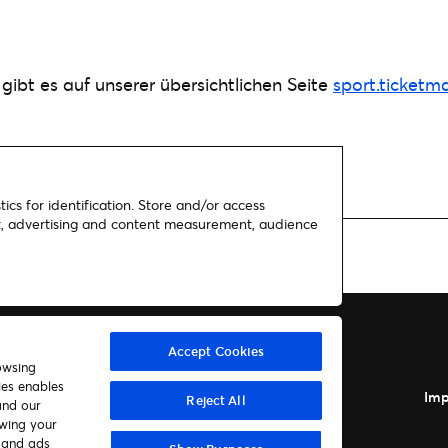
ibt es auf unserer übersichtlichen Seite
sport.ticketm
ics for identification. Store and/or access
nt, advertising and content measurement, audience
Accept Cookies
owsing
ies enables
Autor*innen
Kontakt
Imp
Reject All
and our
awing your
t and ads