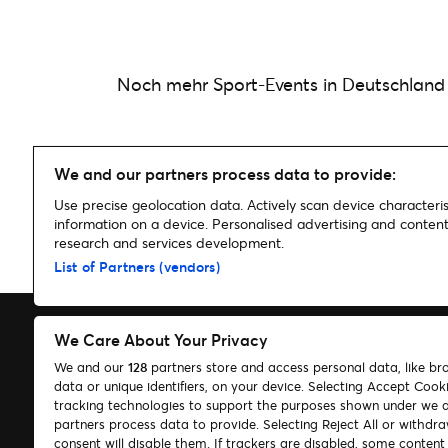
Noch mehr Sport-Events in Deutschland g
We and our partners process data to provide:
Use precise geolocation data. Actively scan device characterist
information on a device. Personalised advertising and conte
research and services development.
Home
»
Handball in Deutschland | Vereine, Infos & Events
List of Partners (vendors)
We Care About Your Privacy
We and our
128
partners store and access personal data, like br
data or unique identifiers, on your device. Selecting Accept Cook
Suchen
tracking technologies to support the purposes shown under we 
partners process data to provide. Selecting Reject All or withdr
Cookie-Einwilligungstool
consent will disable them. If trackers are disabled, some conten