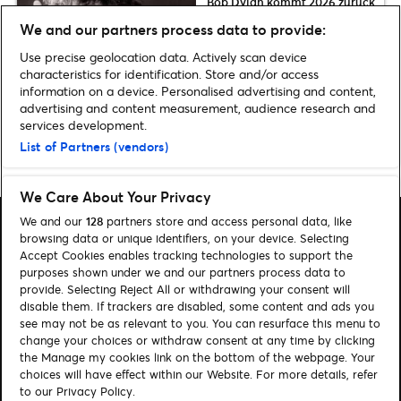
Bob Dylan kommt 2026 zurück
auf Europa-Tournee: Sieben
We and our partners process data to provide:
Deutschland-Konzerte im
Herbst
Use precise geolocation data. Actively scan device
characteristics for identification. Store and/or access
information on a device. Personalised advertising and content,
advertising and content measurement, audience research and
services development.
List of Partners (vendors)
Home
»
Musicals & Shows
»
Die besten Musicals 2022 in Deutschland |
Unsere Tipps
We Care About Your Privacy
We and our
128
partners store and access personal data, like
browsing data or unique identifiers, on your device. Selecting
Accept Cookies enables tracking technologies to support the
purposes shown under we and our partners process data to
Suchen
provide. Selecting Reject All or withdrawing your consent will
disable them. If trackers are disabled, some content and ads you
Cookie-Einwilligungstool
see may not be as relevant to you. You can resurface this menu to
change your choices or withdraw consent at any time by clicking
Autor*innen
Kontakt
the Manage my cookies link on the bottom of the webpage. Your
choices will have effect within our Website. For more details, refer
Impressum
Tickets
to our Privacy Policy.