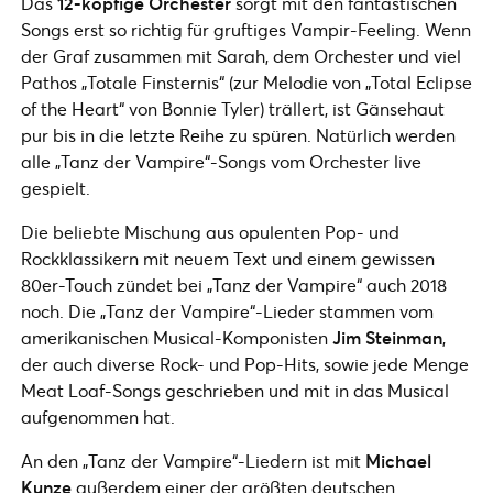
Das
12-köpfige Orchester
sorgt mit den fantastischen
Songs erst so richtig für gruftiges Vampir-Feeling. Wenn
der Graf zusammen mit Sarah, dem Orchester und viel
Pathos „Totale Finsternis“ (zur Melodie von „Total Eclipse
of the Heart“ von Bonnie Tyler) trällert, ist Gänsehaut
pur bis in die letzte Reihe zu spüren. Natürlich werden
alle „Tanz der Vampire“-Songs vom Orchester live
gespielt.
Die beliebte Mischung aus opulenten Pop- und
Rockklassikern mit neuem Text und einem gewissen
80er-Touch zündet bei „Tanz der Vampire“ auch 2018
noch. Die „Tanz der Vampire“-Lieder stammen vom
amerikanischen Musical-Komponisten
Jim Steinman
,
der auch diverse Rock- und Pop-Hits, sowie jede Menge
Meat Loaf-Songs geschrieben und mit in das Musical
aufgenommen hat.
An den „Tanz der Vampire“-Liedern ist mit
Michael
Kunze
außerdem einer der größten deutschen