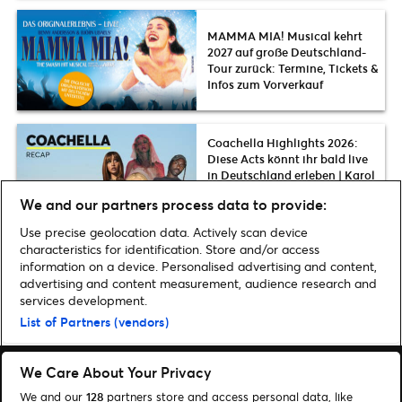
MAMMA MIA! Musical kehrt
2027 auf große Deutschland-
Tour zurück: Termine, Tickets &
Infos zum Vorverkauf
Coachella Highlights 2026:
Diese Acts könnt ihr bald live
in Deutschland erleben | Karol
G, The Strokes, Slayyyter, FKA
We and our partners process data to provide:
twigs u.v.m.
Use precise geolocation data. Actively scan device
characteristics for identification. Store and/or access
information on a device. Personalised advertising and content,
advertising and content measurement, audience research and
Home
»
Musicals & Shows
»
Tanz der Vampire ab Oktober 2019 in
services development.
Oberhausen
List of Partners (vendors)
We Care About Your Privacy
We and our
128
partners store and access personal data, like