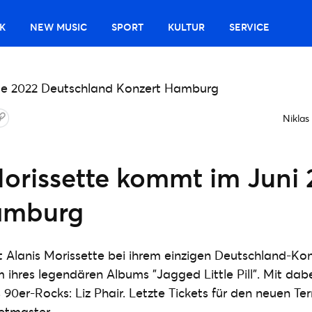
K
NEW MUSIC
SPORT
KULTUR
SERVICE
Niklas
Morissette kommt im Juni
amburg
rt Alanis Morissette bei ihrem einzigen Deutschland-Kon
 ihres legendären Albums "Jagged Little Pill". Mit dabei
90er-Rocks: Liz Phair. Letzte Tickets für den neuen T
ketmaster.