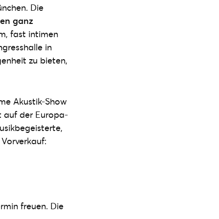
ünchen. Die
ren ganz
em, fast intimen
gresshalle in
enheit zu bieten,
time Akustik-Show
t
auf der Europa-
usikbegeisterte,
 Vorverkauf:
rmin freuen. Die