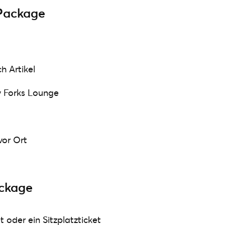
 Package
h Artikel
y Forks Lounge
vor Ort
ckage
t oder ein Sitzplatzticket