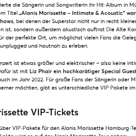
erte die Sängerin und Songwriterin ihr Hit-Album in M
em Titel
„Alanis Morissette – Intimate & Acoustic“ wa
Shows
, bei denen der Superstar nicht nur in recht klein
 ist, sondern außerdem akustisch auftrat Die Alte Kon
 der perfekte Ort, um möglichst vielen Fans die Geleg
 unplugged und hautnah zu erleben.
rt ist etwas größer und elektrischer – also keine in
afür ist mit
Liz Phair ein hochkarätiger Special Gues
auch im Jahr 2022. Für große Fans der Sängerin oder M
emer möchten, gibt es unterschiedliche VIP Pakete im
issette VIP-Tickets
über VIP-Pakete für den Alanis Morissette Hamburg-Te