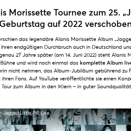
is Morissette Tournee zum 25. „
l“ Geburtstag auf 2022 verschobe
erschien das legendäre Alanis Morissette Album „Jagged L
ihren endgültigen Durchbruch auch in Deutschland und
genau 27 Jahre später (am 14. Juni 2022) steht Alanis M
Bühne und wird noch einmal das
komplette Album liv
lerin nicht nehmen, das Album-Jubiläum gebührend zu 
t ihren Fans. Auf YouTube veröffentlichte sie einen Konze
r Tour zum Album in den 90ern – in guter Soundqualität
 Jagged Little Pill, Live