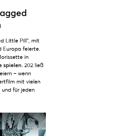
Jagged
n
ittle Pill“, mit
 Europa feierte.
orissette in
e spielen
. 202 ließ
feiern – wenn
rtfilm mit vielen
 und für jeden