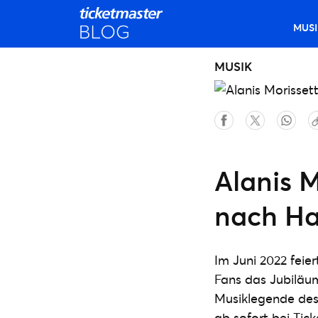
MUSI
MUSIK
Alanis 
nach H
Im Juni 2022 feie
Fans das Jubiläum
Musiklegende des 
ab sofort bei Tic