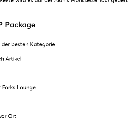
kekte wird es auf der Alanis Morissette Tour geben:
P Package
et der besten Kategorie
h Artikel
y Forks Lounge
vor Ort