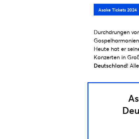
Asake Tickets 2024
Durchdrungen von
Gospelharmonien 
Heute hat er sei
Konzerten in Gro
Deutschland
! Al
As
Deu