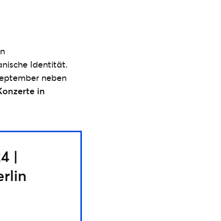
en
nische Identität.
 September neben
Konzerte in
:
4 |
rlin