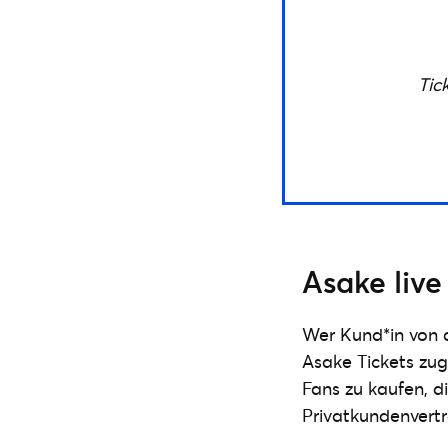
Tic
Asake live
Wer Kund*in von 
Asake Tickets zug
Fans zu kaufen, d
Privatkundenvert