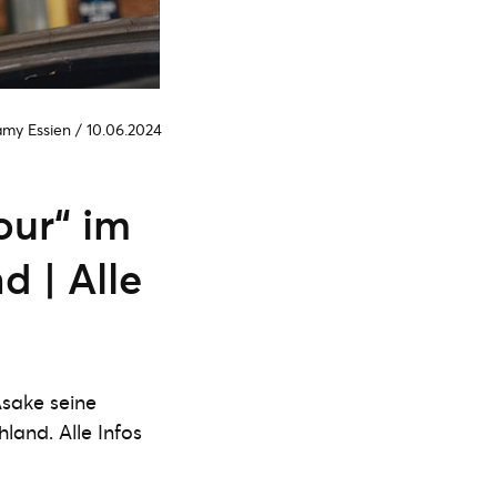
amy Essien
/
10.06.2024
our“ im
 | Alle
Asake seine
land. Alle Infos