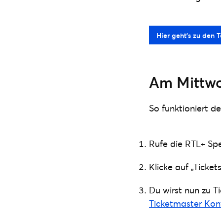
Hier geht’s zu den T
Am Mittwoc
So funktioniert d
Rufe die RTL+ Spec
Klicke auf „Ticket
Du wirst nun zu T
Ticketmaster Kon