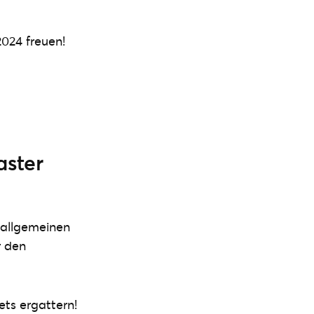
024 freuen!
aster
 allgemeinen
r den
ts ergattern!