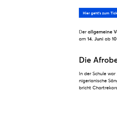
Hier geht’s zum Tic
Der
allgemeine V
am
14. Juni
ab
10
Die Afrob
In der Schule war
nigerianische Sä
bricht Chartrekor