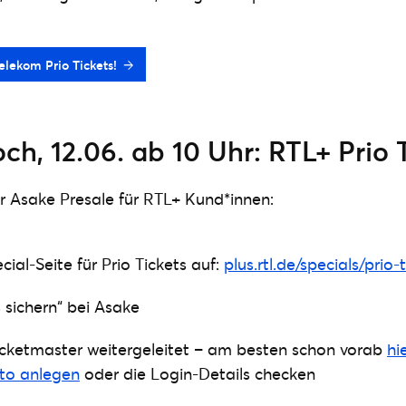
elekom Prio Tickets!
h, 12.06. ab 10 Uhr: RTL+ Prio 
er Asake Presale für RTL+ Kund*innen:
ial-Seite für Prio Tickets auf:
plus.rtl.de/specials/prio-
s sichern“ bei Asake
icketmaster weitergeleitet – am besten schon vorab
hi
to anlegen
oder die Login-Details checken