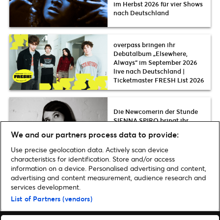
im Herbst 2026 für vier Shows
nach Deutschland
overpass bringen ihr
Debütalbum „Elsewhere,
Always“ im September 2026
live nach Deutschland |
Ticketmaster FRESH List 2026
Die Newcomerin der Stunde
SIENNA SPIRO bringt ihr
Debütalbum „Visitor“ im März
We and our partners process data to provide:
2027 live nach Köln & Berlin
Use precise geolocation data. Actively scan device
characteristics for identification. Store and/or access
information on a device. Personalised advertising and content,
advertising and content measurement, audience research and
services development.
Home
»
Musik
»
Billie Eilish veröffentlicht ihr Debütalbum
List of Partners (vendors)