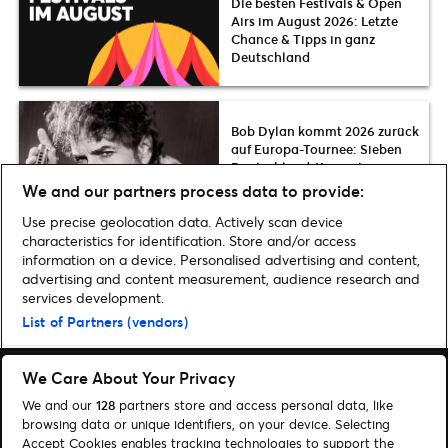
Die besten Festivals & Open
Airs im August 2026: Letzte
Chance & Tipps in ganz
Deutschland
Bob Dylan kommt 2026 zurück
auf Europa-Tournee: Sieben
Deutschland-Konzerte im
Herbst
We and our partners process data to provide:
Use precise geolocation data. Actively scan device
characteristics for identification. Store and/or access
information on a device. Personalised advertising and content,
advertising and content measurement, audience research and
Home
»
Musik
»
Camila Cabello bringt ihr Album „C,XOXO“ im Juli 2025
services development.
live nach Deutschland | Presale-Tickets
List of Partners (vendors)
We Care About Your Privacy
We and our
128
partners store and access personal data, like
browsing data or unique identifiers, on your device. Selecting
Accept Cookies enables tracking technologies to support the