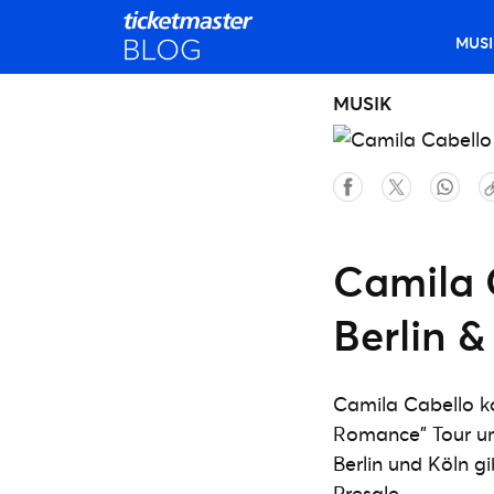
MUSI
MUSIK
Camila 
Berlin &
Camila Cabello k
Romance" Tour um
Berlin und Köln g
Presale.