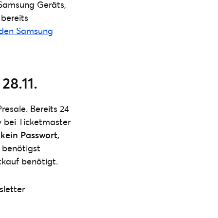
 Samsung Geräts,
 bereits
u den Samsung
28.11.
esale. Bereits 24
v bei Ticketmaster
t kein Passwort,
u benötigst
tkauf benötigt.
sletter