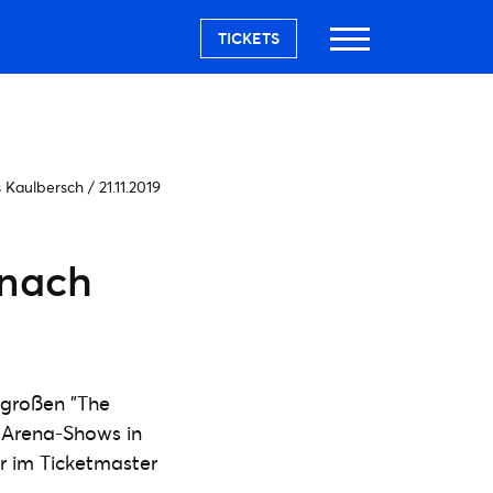
TICKETS
s Kaulbersch
/
21.11.2019
 nach
 großen "The
 Arena-Shows in
r im Ticketmaster