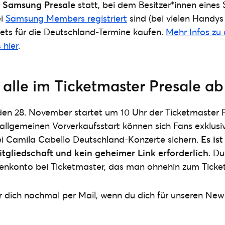
r
Samsung Presale
statt, bei dem Besitzer*innen eines
ei
Samsung Members registriert
sind (bei vielen Handys
ickets für die Deutschland-Termine kaufen.
Mehr Infos z
 hier
.
r alle im Ticketmaster Presale ab 
n 28. November startet um 10 Uhr der Ticketmaster Pr
llgemeinen Vorverkaufsstart können sich Fans exklusi
ei Camila Cabello Deutschland-Konzerte sichern.
Es is
itgliedschaft und kein geheimer Link erforderlich
. D
denkonto bei Ticketmaster, das man ohnehin zum Ticke
r dich nochmal per Mail, wenn du dich für unseren New