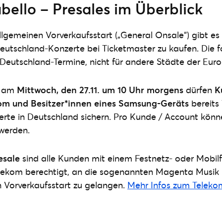
bello – Presales im Überblick
llgemeinen Vorverkaufsstart („General Onsale“) gibt es 
eutschland-Konzerte bei Ticketmaster zu kaufen. Die f
e Deutschland-Termine, nicht für andere Städte der Euro
n am
Mittwoch, den 27.11. um 10 Uhr morgens
dürfen
K
om und Besitzer*innen eines Samsung-Geräts
bereits 
erte in Deutschland sichern. Pro Kunde / Account kön
 werden.
esale
sind alle Kunden mit einem Festnetz- oder Mobilf
lekom berechtigt, an die sogenannten Magenta Musik P
en Vorverkaufsstart zu gelangen.
Mehr Infos zum Telekom