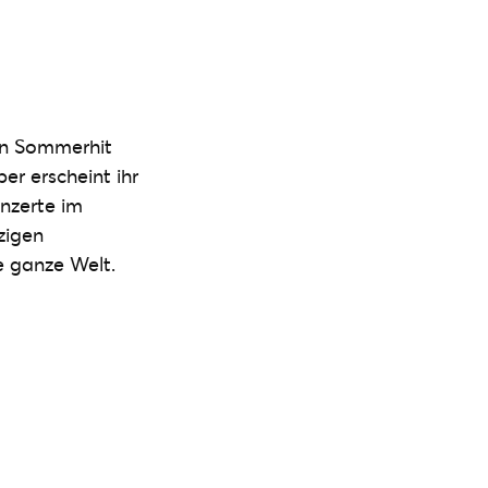
len Sommerhit
r erscheint ihr
nzerte im
zigen
e ganze Welt.