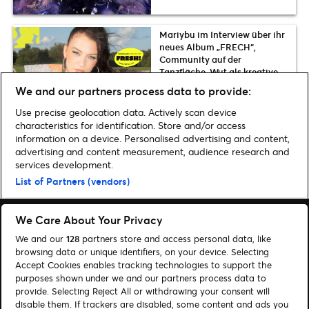
Mariybu im Interview über ihr
neues Album „FRECH“,
Community auf der
Tanzfläche, Wut als kreative
Kraft und den Mut, frech zu
We and our partners process data to provide:
sein
Use precise geolocation data. Actively scan device
characteristics for identification. Store and/or access
information on a device. Personalised advertising and content,
advertising and content measurement, audience research and
Home
»
Musik
»
Elton John und Rina Sawayama veröffentlichen
services development.
gemeinsamen Song „Chosen Family“
List of Partners (vendors)
We Care About Your Privacy
We and our
128
partners store and access personal data, like
browsing data or unique identifiers, on your device. Selecting
Accept Cookies enables tracking technologies to support the
Suchen
purposes shown under we and our partners process data to
Cookie-Einwilligungstool
provide. Selecting Reject All or withdrawing your consent will
disable them. If trackers are disabled, some content and ads you