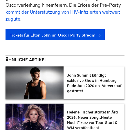
Oscarverleihung hineinfeiern. Die Erlöse der Pre-Party
kommt der Unterstützung von HIV-Infizierten weltweit
zugute
.
Tickets für Elton John im Oscar Party Stream
ÄHNLICHE ARTIKEL
John Summit kündigt
exklusive Show in Hamburg
Ende Juni 2026 an: Vorverkauf
gestartet
Helene Fischer startet in Ära
2026: Neuer Song „Heute
Nacht“ kurz vor Tour-Start &
WM veröffentlicht