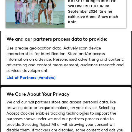
KATSEYE bringen ihre THE
WILDWORLD TOUR im
September 2026 für eine
exklusive Arena-Show nach
Köln
We and our partners process data to provide:
Noch mehr News
Use precise geolocation data. Actively scan device
characteristics for identification. Store and/or access
information on a device. Personalised advertising and content,
advertising and content measurement, audience research and
services development.
Home
»
Archiv für Niclas Köster
List of Partners (vendors)
We Care About Your Privacy
We and our
128
partners store and access personal data, like
browsing data or unique identifiers, on your device. Selecting
Accept Cookies enables tracking technologies to support the
Suchen
purposes shown under we and our partners process data to
Cookie-Einwilligungstool
provide. Selecting Reject All or withdrawing your consent will
disable them. If trackers are disabled, some content and ads you