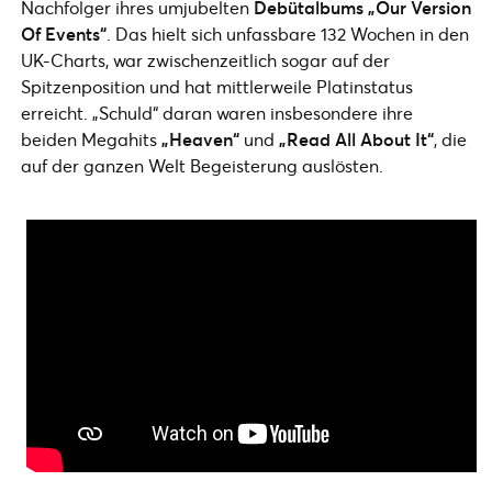
Nachfolger ihres umjubelten
Debütalbums „Our Version
Of Events“
. Das hielt sich unfassbare 132 Wochen in den
UK-Charts, war zwischenzeitlich sogar auf der
Spitzenposition und hat mittlerweile Platinstatus
erreicht. „Schuld“ daran waren insbesondere ihre
beiden Megahits
„Heaven“
und
„Read All About It“
, die
auf der ganzen Welt Begeisterung auslösten.