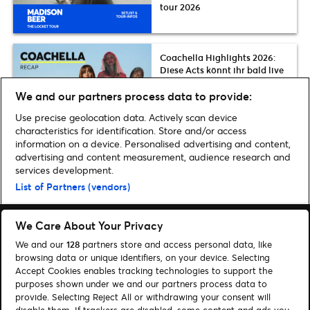
tour 2026
Coachella Highlights 2026:
Diese Acts könnt ihr bald live
in Deutschland erleben | Karol
We and our partners process data to provide:
G, The Strokes, Slayyyter, FKA
twigs u.v.m.
Use precise geolocation data. Actively scan device
characteristics for identification. Store and/or access
information on a device. Personalised advertising and content,
advertising and content measurement, audience research and
services development.
Home
»
Musik
»
Emeli Sandé live auf Tour
List of Partners (vendors)
We Care About Your Privacy
We and our
128
partners store and access personal data, like
browsing data or unique identifiers, on your device. Selecting
Accept Cookies enables tracking technologies to support the
Suchen
purposes shown under we and our partners process data to
Cookie-Einwilligungstool
provide. Selecting Reject All or withdrawing your consent will