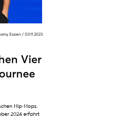
Samy Essien
/
03.11.2023
hen Vier
Tournee
tschen Hip-Hops.
ber 2024 erfahrt