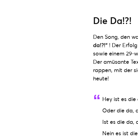
Die Da!?!
Den Song, den wah
da!?!“
! Der Erfolg
sowie einem 29-w
Der amüsante Te
rappen, mit der s
heute!
Hey ist es di
Oder die da, d
Ist es die da,
Nein es ist di