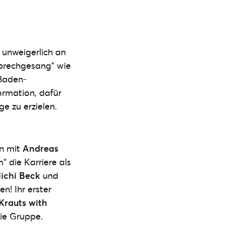
unweigerlich an
prechgesang“ wie
 Baden-
ormation, dafür
e zu erzielen.
n mit
Andreas
 die Karriere als
ichi Beck
und
n! Ihr erster
Krauts with
die Gruppe.