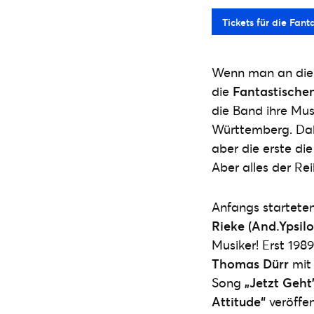
Tickets für die Fant
Wenn man an die 
die
Fantastischen
die Band ihre Mus
Württemberg. Dabe
aber die erste di
Aber alles der Re
Anfangs startete
Rieke (And.Ypsilo
Musiker! Erst 198
Thomas Dürr
mit 
Song
„Jetzt Geht
Attitude“
veröffe