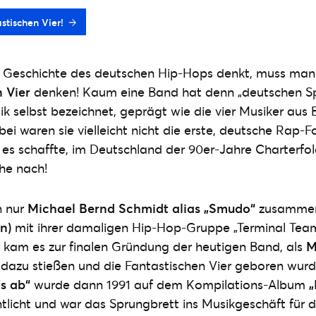
astischen Vier!
Geschichte des deutschen Hip-Hops denkt, muss man 
 Vier
denken! Kaum eine Band hat denn „deutschen S
ik selbst bezeichnet, geprägt wie die vier Musiker aus
i waren sie vielleicht nicht die erste, deutsche Rap-F
e es schaffte, im Deutschland der 90er-Jahre Charterfolg
ihe nach!
n nur
Michael Bernd Schmidt alias „Smudo“
zusamme
n)
mit ihrer damaligen Hip-Hop-Gruppe „Terminal Team“
9 kam es zur finalen Gründung der heutigen Band, als
M
dazu stießen und die Fantastischen Vier geboren wurde
’s ab“
wurde dann 1991 auf dem Kompilations-Album
„
ntlicht und war das Sprungbrett ins Musikgeschäft für 