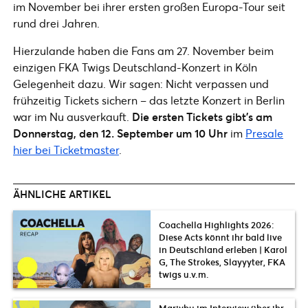
im November bei ihrer ersten großen Europa-Tour seit
rund drei Jahren.
Hierzulande haben die Fans am 27. November beim
einzigen FKA Twigs Deutschland-Konzert in Köln
Gelegenheit dazu. Wir sagen: Nicht verpassen und
frühzeitig Tickets sichern – das letzte Konzert in Berlin
war im Nu ausverkauft.
Die ersten Tickets gibt’s am
Donnerstag, den 12. September um 10 Uhr
im
Presale
hier bei Ticketmaster
.
ÄHNLICHE ARTIKEL
Coachella Highlights 2026:
Diese Acts könnt ihr bald live
in Deutschland erleben | Karol
G, The Strokes, Slayyyter, FKA
twigs u.v.m.
Mariybu im Interview über ihr