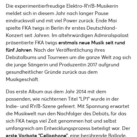
Die experimentierfreudige Elektro-R’n’B-Musikerin
meldet sich in diesem Jahr nach langer Pause
eindrucksvoll und mit viel Power zurück. Ende Mai
spielte FKA twigs in Berlin ihr erstes Deutschland-
Konzert seit Jahren. Im altehrwürdigen Admiralspalast
präsentierte FKA twigs
erstmals neue Musik seit rund
fünf Jahren
. Nach der Veröffentlichung ihres
Debütalbums und Tourneen um die ganze Welt zog sich
die junge Sängerin und Produzentin 2017 aufgrund
gesundheitlicher Gründe zurück aus dem
Musikgeschäft.
Das erste Album aus dem Jahr 2014 mit dem
passenden, wie nüchternen Titel “LP1” wurde in der
Indie- und R’n’B-Szene gefeiert. Mit Spannung erwartet
die Musikwelt nun den Nachfolger des Debüts, für das
sich FKA twigs viel Zeit genommen hat und selbst
umfangreich am Entwicklungsprozess beteiligt war. Der
erste Vorbote “Cellophone”
, eine berührende Ballade,