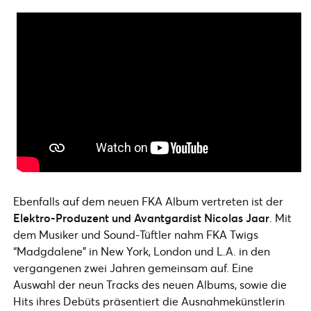
Ebenfalls auf dem neuen FKA Album vertreten ist der
Elektro-Produzent und Avantgardist Nicolas Jaar
. Mit
dem Musiker und Sound-Tüftler nahm FKA Twigs
“Madgdalene” in New York, London und L.A. in den
vergangenen zwei Jahren gemeinsam auf. Eine
Auswahl der neun Tracks des neuen Albums, sowie die
Hits ihres Debüts präsentiert die Ausnahmekünstlerin