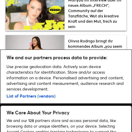
neues Album „FRECH“,
Community auf der
Tanzfläche, Wut als kreative
Kraft und den Mut, frech zu
sein
Olivia Rodrigo bringt ihr
kommendes Album „you seem
pretty sad for a girl so in love“
We and our partners process data to provide:
im April 2027 live nach
München
Use precise geolocation data. Actively scan device
characteristics for identification. Store and/or access
information on a device. Personalised advertising and content,
advertising and content measurement, audience research and
services development.
Home
»
Musik
»
FKA twigs mit neuem Album am 27.11.2019 live in Köln
List of Partners (vendors)
We Care About Your Privacy
We and our
128
partners store and access personal data, like
browsing data or unique identifiers, on your device. Selecting
Accept Cookies enables tracking technologies to support the