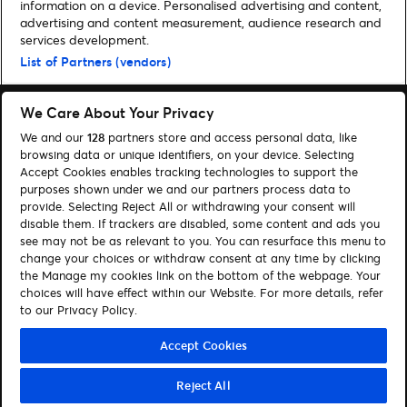
information on a device. Personalised advertising and content,
advertising and content measurement, audience research and
Home
»
Musik
»
Glass Animals kommen im Oktober 2024 für drei Konzerte
services development.
live nach Deutschland
List of Partners (vendors)
We Care About Your Privacy
We and our
128
partners store and access personal data, like
browsing data or unique identifiers, on your device. Selecting
Accept Cookies enables tracking technologies to support the
Suchen
purposes shown under we and our partners process data to
Cookie-Einwilligungstool
provide. Selecting Reject All or withdrawing your consent will
disable them. If trackers are disabled, some content and ads you
see may not be as relevant to you. You can resurface this menu to
Autor*innen
Kontakt
change your choices or withdraw consent at any time by clicking
Impressum
Tickets
the Manage my cookies link on the bottom of the webpage. Your
choices will have effect within our Website. For more details, refer
to our Privacy Policy.
Folge uns:
Visit Facebook (opens in a new window)
Visit Twitter (opens in a new window)
Visit Instagram (opens in a new window)
Visit Youtube (opens in a new window)
Visit Tiktok (opens in a new windo
Visit Xing (opens in a new 
Visit LinkedIn (opens
Accept Cookies
Reject All
© Ticketmaster 2026