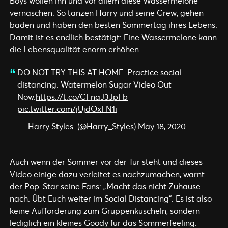
Boys wollen ihn und vor allem diese Wassermelone
vernaschen. So tanzen Harry und seine Crew, gehen
baden und haben den besten Sommertag ihres Lebens.
Damit ist es endlich bestätigt: Eine Wassermelone kann
die Lebensqualität enorm erhöhen.
DO NOT TRY THIS AT HOME. Practice social
distancing. Watermelon Sugar Video Out
Now.
https://t.co/CFnaJ3JpFb
pic.twitter.com/jUjdOxFN1i
— Harry Styles. (@Harry_Styles)
May 18, 2020
Auch wenn der Sommer vor der Tür steht und dieses
Video einige dazu verleitet es nachzumachen, warnt
der Pop-Star seine Fans: „Macht das nicht Zuhause
nach. Übt Euch weiter im Social Distancing“. Es ist also
keine Aufforderung zum Gruppenkuscheln, sondern
lediglich ein kleines Goody für das Sommerfeeling.