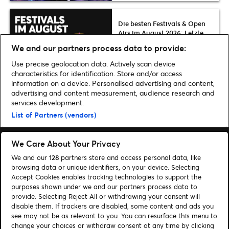
Die besten Festivals & Open
Airs im August 2026: Letzte
Chance & Tipps in ganz
We and our partners process data to provide:
Deutschland
Use precise geolocation data. Actively scan device
characteristics for identification. Store and/or access
information on a device. Personalised advertising and content,
advertising and content measurement, audience research and
services development.
Home
»
Musik
»
Harry Styles „berührendes“ Video zu „Watermelon Sugar“
List of Partners (vendors)
We Care About Your Privacy
We and our
128
partners store and access personal data, like
browsing data or unique identifiers, on your device. Selecting
Accept Cookies enables tracking technologies to support the
Suchen
purposes shown under we and our partners process data to
Cookie-Einwilligungstool
provide. Selecting Reject All or withdrawing your consent will
disable them. If trackers are disabled, some content and ads you
see may not be as relevant to you. You can resurface this menu to
Autor*innen
Kontakt
change your choices or withdraw consent at any time by clicking