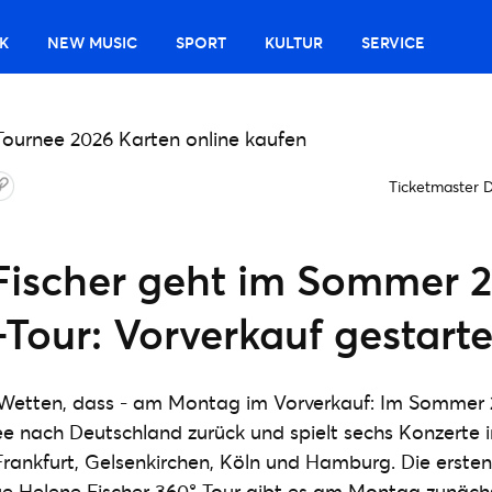
K
NEW MUSIC
SPORT
KULTUR
SERVICE
Ticketmaster 
Fischer geht im Sommer 2
Tour: Vorverkauf gestarte
etten, dass - am Montag im Vorverkauf: Im Sommer 
ee nach Deutschland zurück und spielt sechs Konzerte i
, Frankfurt, Gelsenkirchen, Köln und Hamburg. Die erste
ue Helene Fischer 360° Tour gibt es am Montag zunächs