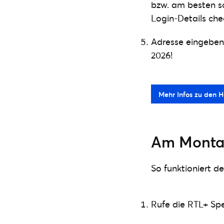
bzw. am besten 
Login-Details ch
Adresse eingeben,
2026!
Mehr Infos zu den H
Am Montag,
So funktioniert d
Rufe die RTL+ Spec