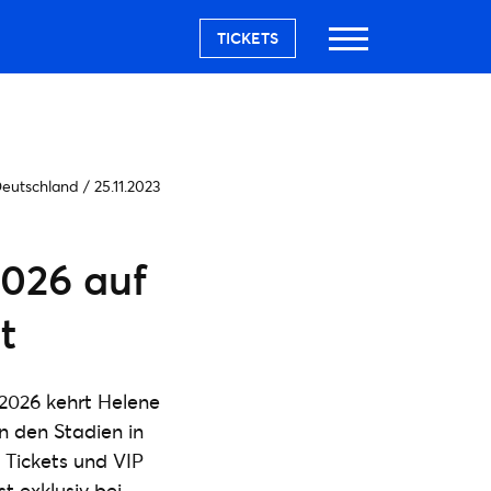
TICKETS
Deutschland
/
25.11.2023
026 auf
t
2026 kehrt Helene
n den Stadien in
n Tickets und VIP
t exklusiv bei