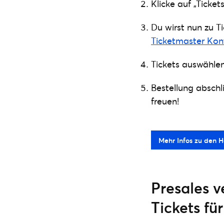
Klicke auf „Ticket
Du wirst nun zu T
Ticketmaster Kon
Tickets auswählen
Bestellung abschl
freuen!
Mehr Infos zu den He
Presales v
Tickets fü