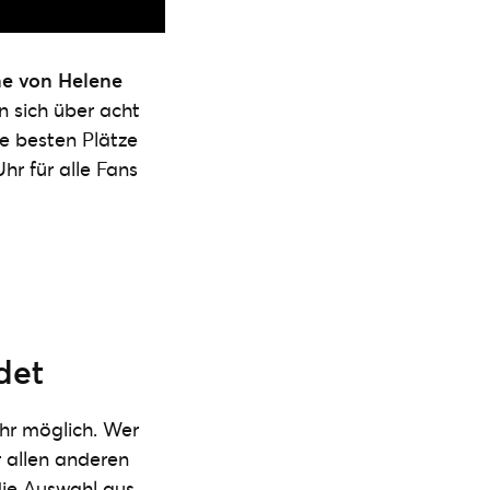
ne von Helene
n sich über acht
ie besten Plätze
r für alle Fans
det
hr möglich. Wer
r allen anderen
die Auswahl aus