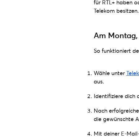
für RTL+ haben o
Telekom besitzen.
Am Montag, 2
So funktioniert d
Wähle unter
Tele
aus.
Identifiziere dic
Nach erfolgreiche
die gewünschte An
Mit deiner E-Mai