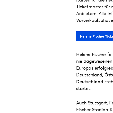
Ticketmaster für 
Anbietern. Alle I
Vorverkaufsphasen
Helene Fischer Tick
Helene Fischer fe
nie dagewesenen 
Europas erfolgrei
Deutschland, Öste
Deutschland
steh
startet.
Auch Stuttgart, F
Fischer Stadion-K