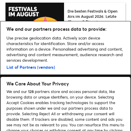
Die besten Festivals & Open
Airs im August 2026: Letzte
Chance & Tipps in ganz
Deutschland
We and our partners process data to provide:
Use precise geolocation data. Actively scan device
characteristics for identification. Store and/or access
information on a device. Personalised advertising and content,
advertising and content measurement, audience research and
Home
»
Musik
»
Tipps für Aktivitäten in Berlin und Brandenburg in den
services development.
Herbstferien 2021 | Events für die ganze Familie
List of Partners (vendors)
We Care About Your Privacy
We and our
128
partners store and access personal data, like
browsing data or unique identifiers, on your device. Selecting
Accept Cookies enables tracking technologies to support the
Suchen
purposes shown under we and our partners process data to
Cookie-Einwilligungstool
provide. Selecting Reject All or withdrawing your consent will
disable them. If trackers are disabled, some content and ads you
see may not be as relevant to you. You can resurface this menu to
Autor*innen
Kontakt
change your choices or withdraw consent at any time by clicking