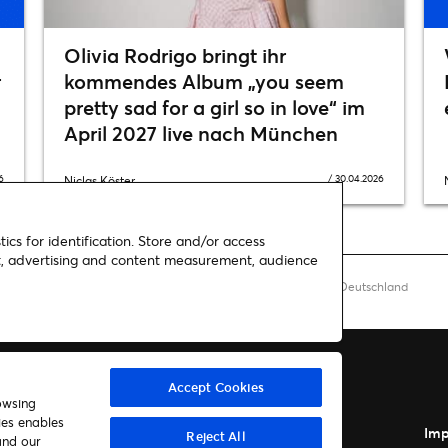
Olivia Rodrigo bringt ihr
r
kommendes Album „you seem
pretty sad for a girl so in love“ im
April 2027 live nach München
6
/
30.04.2026
Niclas Köster
ics for identification. Store and/or access
nt, advertising and content measurement, audience
E IS WAR“ Tour und ihrem neuen Album für drei Shows nach Deutschland
Accept Cookies
owsing
ies enables
Autor*innen
Kontakt
Imp
Reject All
and our