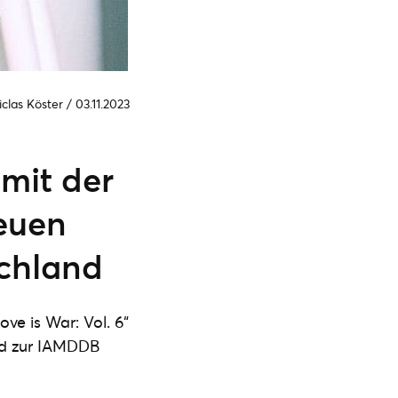
iclas Köster
/
03.11.2023
mit der
euen
schland
ve is War: Vol. 6“
und zur IAMDDB