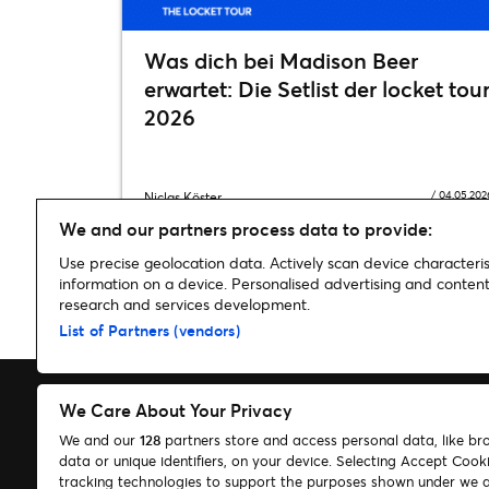
Was dich bei Madison Beer
erwartet: Die Setlist der locket tou
2026
/
04.05.202
Niclas Köster
We and our partners process data to provide:
Use precise geolocation data. Actively scan device characterist
information on a device. Personalised advertising and conte
research and services development.
Home
»
Musik
»
IAMDDB kommt im Februar 2024 mit der „LOV
List of Partners (vendors)
We Care About Your Privacy
We and our
128
partners store and access personal data, like br
data or unique identifiers, on your device. Selecting Accept Cook
Suchen
tracking technologies to support the purposes shown under we 