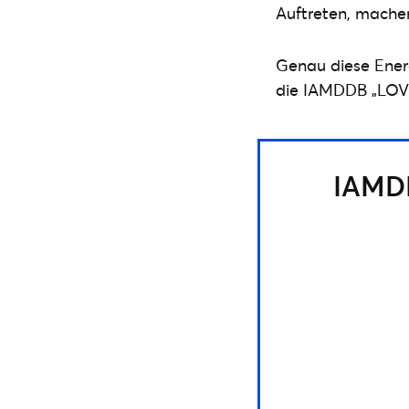
Auftreten, machen
Genau diese Energi
die IAMDDB „LOVE
IAMDD