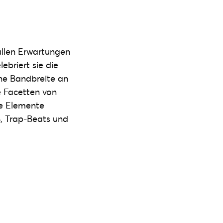
allen Erwartungen
ebriert sie die
eine Bandbreite an
e Facetten von
he Elemente
B, Trap-Beats und