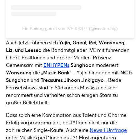
Ein Beitrag geteilt von IVE 아이브 (@ivestarship)
Auch jetzt rühmen sich
Yujin, Gaeul, Rei, Wonyoung,
Liz, und Leeseo
die Bandmitglieder IVE mit führenden
Chart-Positionen und großer Medien-Präsenz.
Gemeinsam mit
ENHYPENs
Sunghoon
moderiert
Wonyoung
die „
Music Bank
“ – Yujin hingegen mit
NCTs
Sungchan
und
Treasures Jihoon
„
Inkigayo
„. Beide
Fernsehshows sind in Südkoreas Musikszene sehr
renommiert und verhalfen schon einigen Stars zu
großer Beliebtheit.
Dass solch eine Kombination aus Talent und Charme
Erfolg vorprogrammiert, bestätigen nicht nur die
zahlreichen Single-Käufe. Auch eine
News 1 Umfrage
unter Musikexpert*innen aus 31 Musikagenturen