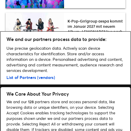
K-Pop-Girlgroup aespa kommt
im Januar 2027 mit neuem
Album „LEMONADE“ live nach
Berlin
We and our partners process data to provide:
Use precise geolocation data. Actively scan device
characteristics for identification. Store and/or access
information on a device. Personalised advertising and content,
advertising and content measurement, audience research and
Home
»
Musik
»
Breakthrough 2022: Mit IVE kommen die heißersehntesten
services development.
K-Pop-Newcomer 2022 erstmals live nach Deutschland
List of Partners (vendors)
We Care About Your Privacy
We and our
128
partners store and access personal data, like
browsing data or unique identifiers, on your device. Selecting
Accept Cookies enables tracking technologies to support the
Suchen
purposes shown under we and our partners process data to
Cookie-Einwilligungstool
provide. Selecting Reject All or withdrawing your consent will
disable them. If trackers are disabled, some content and ads you