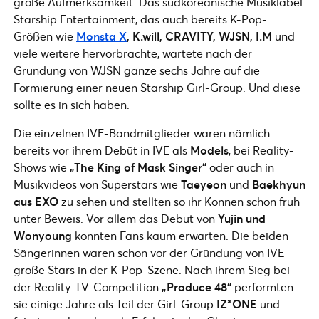
große Aufmerksamkeit. Das südkoreanische Musiklabel
Starship Entertainment, das auch bereits K-Pop-
Größen wie
Monsta X
, K.will, CRAVITY, WJSN, I.M
und
viele weitere hervorbrachte, wartete nach der
Gründung von WJSN ganze sechs Jahre auf die
Formierung einer neuen Starship Girl-Group. Und diese
sollte es in sich haben.
Die einzelnen IVE-Bandmitglieder waren nämlich
bereits vor ihrem Debüt in IVE als
Models
, bei Reality-
Shows wie
„The King of Mask Singer“
oder auch in
Musikvideos von Superstars wie
Taeyeon
und
Baekhyun
aus EXO
zu sehen und stellten so ihr Können schon früh
unter Beweis. Vor allem das Debüt von
Yujin und
Wonyoung
konnten Fans kaum erwarten. Die beiden
Sängerinnen waren schon vor der Gründung von IVE
große Stars in der K-Pop-Szene. Nach ihrem Sieg bei
der Reality-TV-Competition
„Produce 48“
performten
sie einige Jahre als Teil der Girl-Group
IZ*ONE
und