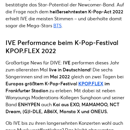
bestätigte das Star-Potential der Newcomer-Band. Auf
die Frage nach dem
heißersehntesten K-Pop-Act 2022
erhielt IVE die meisten Stimmen – und überholte damit
sogar die Mega-Stars
BTS
.
IVE Performance beim K-Pop-Festival
KPOP.FLEX 2022
Großartige News für DIVE:
IVE
performen dieses Jahr
zum allerersten Mal
live in Deutschland
! Die sechs
Sängerinnen sind im
Mai 2022
gleich an zwei Tagen bei
Europas größtem K-Pop-Festival
KPOP.FLEX
im
Frankfurter Stadion
zu erleben. Mit dabei ist neben
Wonyoungs Moderations-Kollegen Sunghoon und seiner
Band
ENHYPEN
auch
Kai aus EXO, MAMAMOO, NCT
Dream, (G)I-DLE, AB6IX, Monsta X und ONEUS.
Ob IVE bis zu ihren langersehnten Konzerten wohl auch
neue Musik veröffentlichen? Das bleibt abzuwarten –