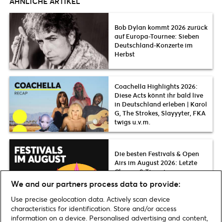
ÄHNLICHE ARTIKEL
Bob Dylan kommt 2026 zurück
auf Europa-Tournee: Sieben
Deutschland-Konzerte im
Herbst
Coachella Highlights 2026:
Diese Acts könnt ihr bald live
in Deutschland erleben | Karol
G, The Strokes, Slayyyter, FKA
twigs u.v.m.
Die besten Festivals & Open
Airs im August 2026: Letzte
Chance & Tipps in ganz
Deutschland
We and our partners process data to provide:
Use precise geolocation data. Actively scan device
characteristics for identification. Store and/or access
information on a device. Personalised advertising and content,