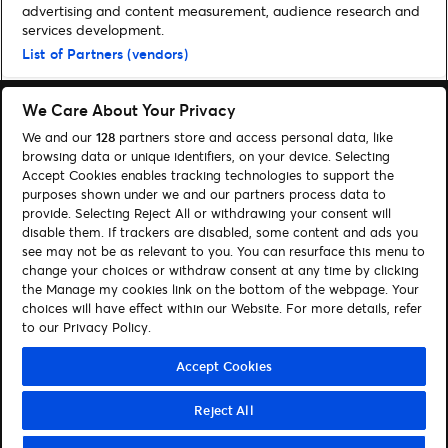
advertising and content measurement, audience research and
Home
»
Musik
»
Jorja Smith kommt im Juli 2025 live nach Deutschland |
services development.
Presale-Tickets
List of Partners (vendors)
We Care About Your Privacy
We and our
128
partners store and access personal data, like
browsing data or unique identifiers, on your device. Selecting
Accept Cookies enables tracking technologies to support the
Suchen
purposes shown under we and our partners process data to
provide. Selecting Reject All or withdrawing your consent will
Cookie-Einwilligungstool
disable them. If trackers are disabled, some content and ads you
see may not be as relevant to you. You can resurface this menu to
Autor*innen
Kontakt
change your choices or withdraw consent at any time by clicking
Impressum
Tickets
the Manage my cookies link on the bottom of the webpage. Your
choices will have effect within our Website. For more details, refer
to our Privacy Policy.
Folge uns:
Visit Facebook (opens in a new window)
Visit Twitter (opens in a new window)
Visit Instagram (opens in a new window)
Visit Youtube (opens in a new window)
Visit Tiktok (opens in a new windo
Visit Xing (opens in a new 
Visit LinkedIn (opens
Accept Cookies
Reject All
© Ticketmaster 2026