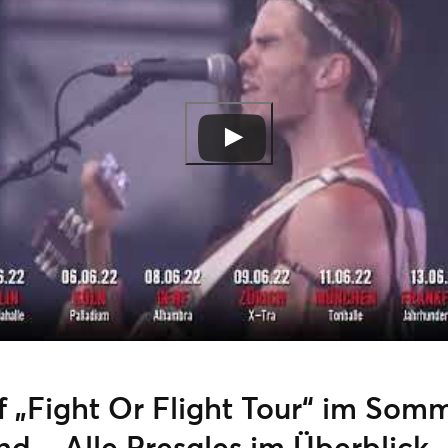
 „Fight Or Flight Tour“ im Somm
d – Alle Presales im Überblick