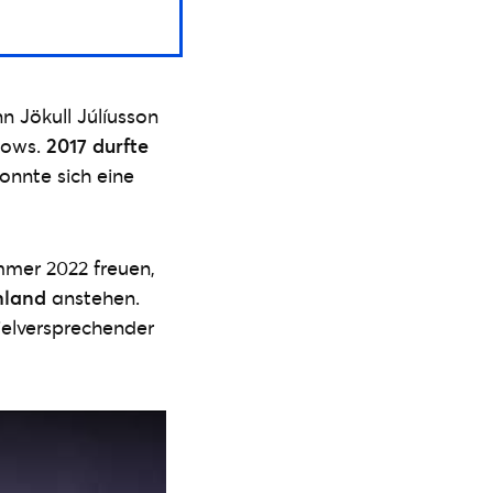
 Jökull Júlíusson
hows.
2017 durfte
onnte sich eine
mmer 2022 freuen,
hland
anstehen.
elversprechender