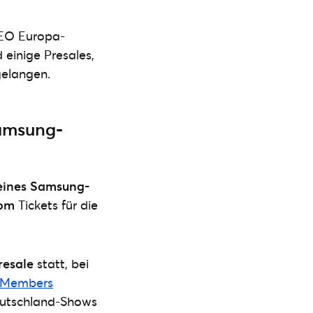
LEO Europa-
 einige Presales,
elangen.
Samsung-
 eines Samsung-
kom
Tickets für die
esale
statt, bei
 Members
 Deutschland-Shows