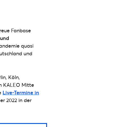
treue Fanbase
 und
andemie quasi
eutschland und
in, Köln,
on KALEO Mitte
ie
Live-Termine in
r 2022 in der