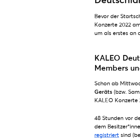
Bevor der Startsc
Konzerte 2022 am F
um als erstes an 
KALEO Deuts
Members un
Schon ab Mittwoch
Geräts
(bzw. Sam
KALEO Konzerte 2
48 Stunden vor de
dem Besitzer*inne
registriert
sind (be