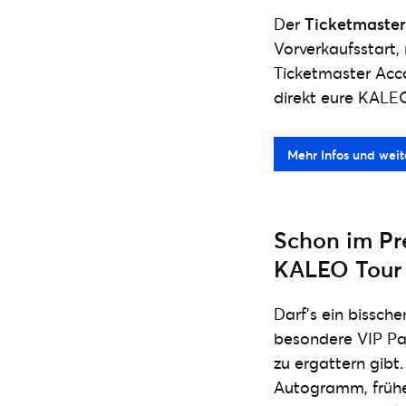
Der
Ticketmaster 
Vorverkaufsstart, 
Ticketmaster Acc
direkt eure KALE
Mehr Infos und weit
Schon im Pre
KALEO Tour
Darf’s ein bissch
besondere VIP Pac
zu ergattern gibt.
Autogramm, früher