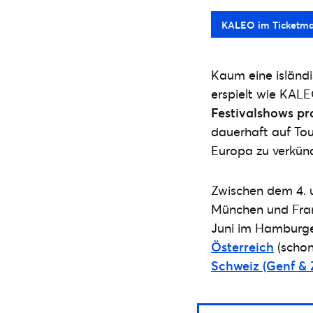
KALEO im Ticketma
Kaum eine isländi
erspielt wie KAL
Festivalshows pr
dauerhaft auf Tou
Europa zu verkün
Zwischen dem 4. u
München und Fran
Juni im Hamburge
Österreich
(schon
Schweiz (Genf & 