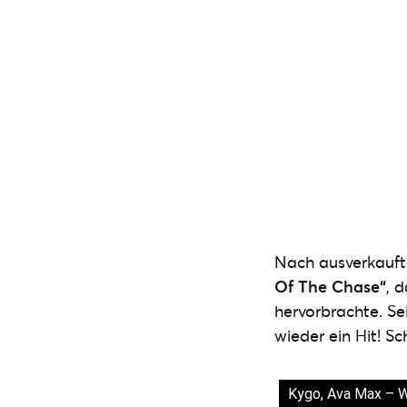
Nach ausverkaufte
Of The Chase“
, 
hervorbrachte. S
wieder ein Hit! Sc
Kygo, Ava Max – Wh