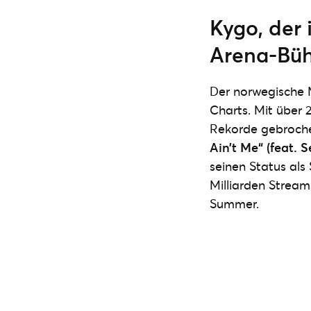
Kygo, der 
Arena-Büh
Der norwegische M
Charts. Mit über 
Rekorde gebroche
Ain’t Me“ (feat.
seinen Status als
Milliarden Strea
Summer.