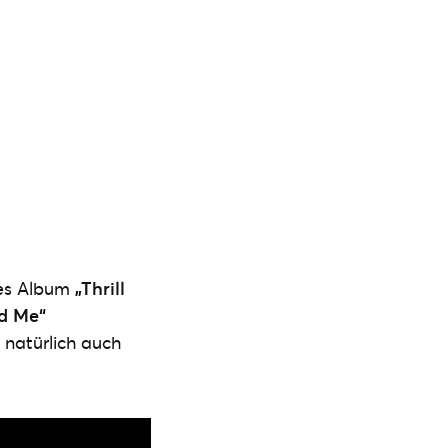
tes Album
„Thrill
d Me“
t natürlich auch