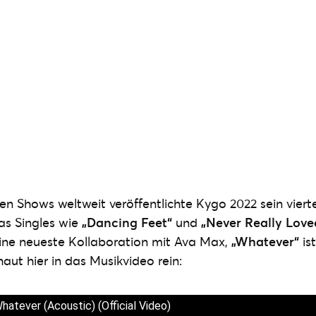
n Shows weltweit veröffentlichte Kygo 2022 sein vier
das Singles wie
„Dancing Feet“
und
„Never Really Love
eine neueste Kollaboration mit Ava Max,
„Whatever“
is
haut hier in das Musikvideo rein:
atever (Acoustic) (Official Video)