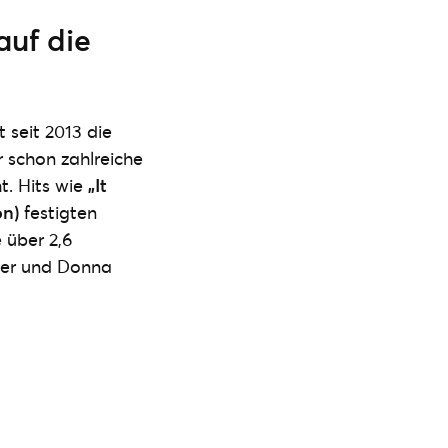
auf die
 seit 2013 die
r schon zahlreiche
. Hits wie
„It
on)
festigten
 über 2,6
rner und Donna