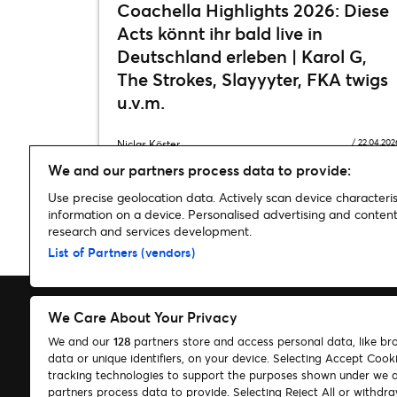
Coachella Highlights 2026: Diese
Acts könnt ihr bald live in
Deutschland erleben | Karol G,
The Strokes, Slayyyter, FKA twigs
u.v.m.
/
22.04.202
Niclas Köster
We and our partners process data to provide:
Use precise geolocation data. Actively scan device characterist
information on a device. Personalised advertising and conte
research and services development.
Home
»
Musik
»
Kygo kündigt Welttournee an und kommt im N
List of Partners (vendors)
We Care About Your Privacy
We and our
128
partners store and access personal data, like br
data or unique identifiers, on your device. Selecting Accept Cook
Suchen
tracking technologies to support the purposes shown under we 
partners process data to provide. Selecting Reject All or withdr