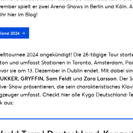
vember spielt er zwei Arena-Shows in Berlin und Köln. A
ihr hier im Blog!
hland 2024
lttournee 2024 angekündigt! Die 26-tägige Tour start
on und umfasst Stationen in Toronto, Amsterdam, Paris
evor sie am 13. Dezember in Dublin endet. Mit dabei s
UKKER, GRYFFIN, Sam Feldt
und
Zara Larsson
. Der 
e-Show präsentieren, die sein charakteristisches Klavie
gzeuger umfasst. Checkt hier alle Kygo Deutschland-T
k aus: