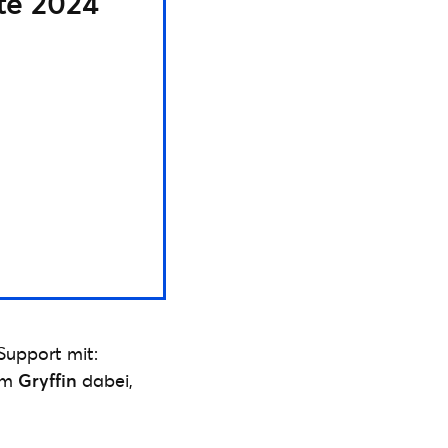
te 2024
Support mit:
dem
Gryffin
dabei,