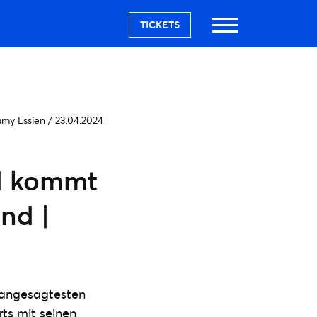
TICKETS
amy Essien
/
23.04.2024
d kommt
nd |
r angesagtesten
ts mit seinen