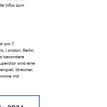
lle Infos zum
et am 7.
, London, Berlin,
ind besondere
Superstar wird eine
rspiel, Streicher,
ermine mit