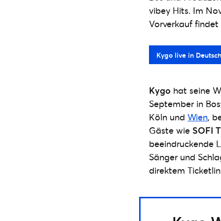
vibey Hits. Im No
Vorverkauf findet 
Kygo live in Deutsc
Kygo
hat seine We
September in Bost
Köln und
Wien
, b
Gäste wie
SOFI T
beeindruckende Liv
Sänger und Schla
direktem Ticketlin