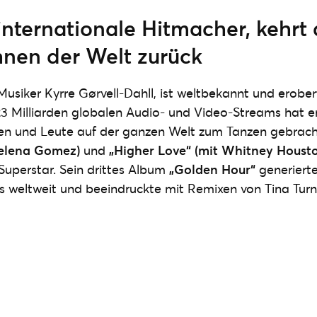
internationale Hitmacher, kehrt 
nen der Welt zurück
usiker Kyrre Gørvell-Dahll, ist weltbekannt und erobert
23 Milliarden globalen Audio- und Video-Streams hat e
n und Leute auf der ganzen Welt zum Tanzen gebracht
 Selena Gomez)
und
„Higher Love“ (mit Whitney Houst
 Superstar. Sein drittes Album
„Golden Hour“
generierte
ms weltweit und beeindruckte mit Remixen von Tina Tu