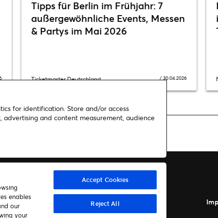
Tipps für Berlin im Frühjahr: 7
außergewöhnliche Events, Messen
& Partys im Mai 2026
6
/
30.04.2026
Ticketmaster Deutschland
ics for identification. Store and/or access
nt, advertising and content measurement, audience
ovember live nach Deutschland | Konzerte in Berlin und Köln
Accept Cookies
owsing
ies enables
Autor*innen
Kontakt
Imp
Reject All
and our
awing your