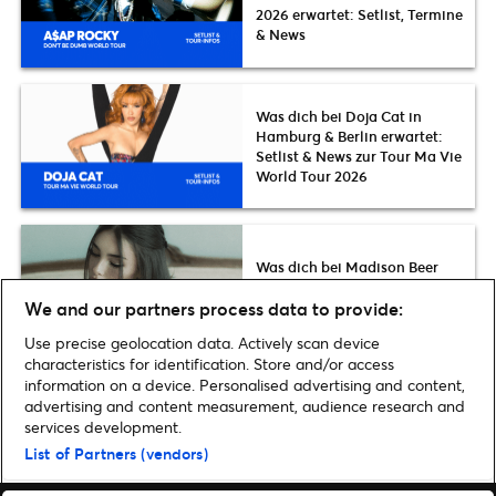
2026 erwartet: Setlist, Termine
& News
Was dich bei Doja Cat in
Hamburg & Berlin erwartet:
Setlist & News zur Tour Ma Vie
World Tour 2026
Was dich bei Madison Beer
erwartet: Die Setlist der locket
We and our partners process data to provide:
tour 2026
Use precise geolocation data. Actively scan device
characteristics for identification. Store and/or access
information on a device. Personalised advertising and content,
advertising and content measurement, audience research and
services development.
Home
»
Musik
»
Lady Gaga Nachholtermine der Joanne World Tour
List of Partners (vendors)