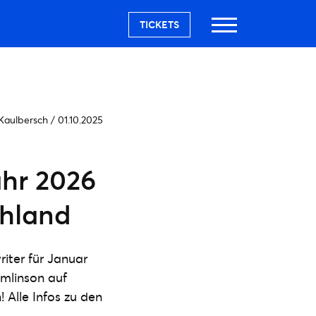
TICKETS
 Kaulbersch
/
01.10.2025
ahr 2026
chland
iter für Januar
omlinson auf
 Alle Infos zu den