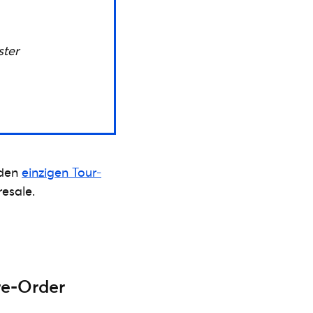
ster
 den
einzigen Tour-
esale.
re-Order