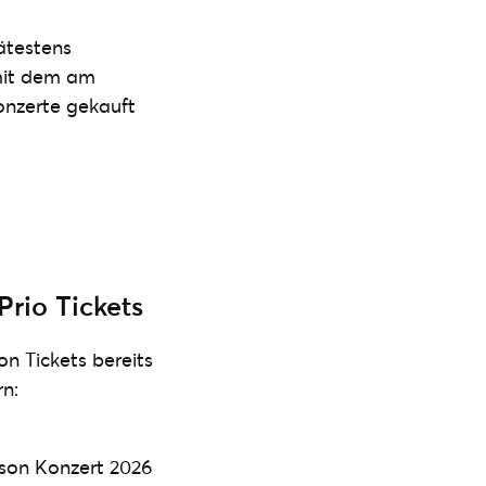
ätestens
 mit dem am
onzerte gekauft
rio Tickets
n Tickets bereits
rn:
son Konzert 2026