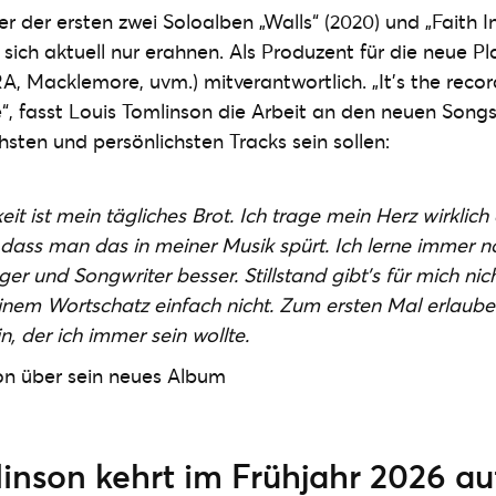
r der ersten zwei Soloalben „Walls“ (2020) und „Faith I
st sich aktuell nur erahnen. Als Produzent für die neue P
 Macklemore, uvm.) mitverantwortlich. „It’s the recor
“, fasst Louis Tomlinson die Arbeit an den neuen Song
chsten und persönlichsten Tracks sein sollen:
eit ist mein tägliches Brot. Ich trage mein Herz wirklich
, dass man das in meiner Musik spürt. Ich lerne immer 
er und Songwriter besser. Stillstand gibt’s für mich ni
einem Wortschatz einfach nicht. Zum ersten Mal erlaube i
in, der ich immer sein wollte.
on über sein neues Album
inson kehrt im Frühjahr 2026 au