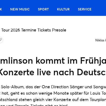
K
NEW MUSIC
SPORT
KULTUR
SERVICE
Niklas
omlinson kommt im Frühj
 Konzerte live nach Deuts
 Solo-Album, das der One Direction Sänger und Songwr
 hat, geht es schon wenige Monate später für Louis T
utschland stehen gleich vier Konzerte auf dem Tourplan!
en und Presale-Tickets gibt es hier!