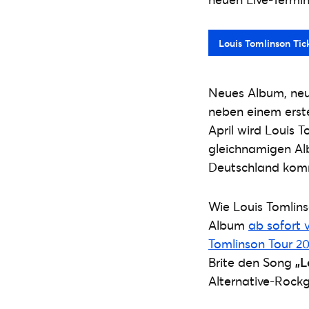
Louis Tomlinson Tic
Neues Album, neue
neben einem erst
April wird Louis 
gleichnamigen Al
Deutschland komme
Wie Louis Tomlin
Album
ab sofort 
Tomlinson Tour 2
Brite den Song
„
Alternative-Rockg