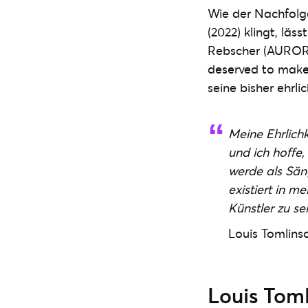
Wie der Nachfolge
(2022) klingt, läs
Rebscher (AURORA,
deserved to make
seine bisher ehrli
Meine Ehrlichk
und ich hoffe
werde als Säng
existiert in m
Künstler zu se
Louis Tomlins
Louis Toml