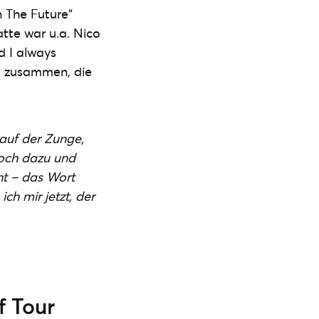
n The Future“
latte war u.a. Nico
d I always
s zusammen, die
 auf der Zunge,
noch dazu und
cht – das Wort
ch mir jetzt, der
f Tour