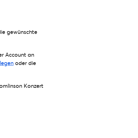
 die gewünschte
ter Account an
nlegen
oder die
Tomlinson Konzert