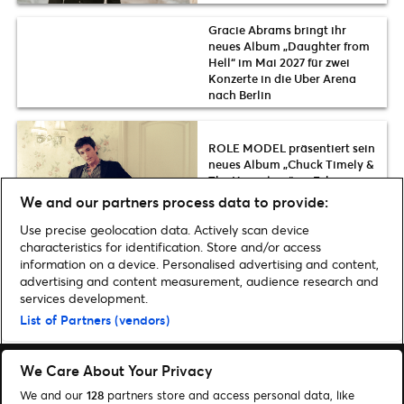
Gracie Abrams bringt ihr
neues Album „Daughter from
Hell“ im Mai 2027 für zwei
Konzerte in die Uber Arena
nach Berlin
ROLE MODEL präsentiert sein
neues Album „Chuck Timely &
The Hourglass“ im Februar
2027 live in Berlin & Düsseldorf
We and our partners process data to provide:
Use precise geolocation data. Actively scan device
characteristics for identification. Store and/or access
information on a device. Personalised advertising and content,
advertising and content measurement, audience research and
Home
»
Musik
»
MAMMA MIA! Musical kehrt 2027 auf große Deutschland-
services development.
Tour zurück: Termine, Tickets & Infos zum Vorverkauf
List of Partners (vendors)
We Care About Your Privacy
We and our
128
partners store and access personal data, like