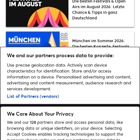
Die besten Festivals & Open
Airs im August 2026: Letzte
Chance & Tipps in ganz
Deutschland
München im Sommer 2026:
Die besten Konzerte, Festivals,
Open Airs und Event-
We and our partners process data to provide:
Highlights
Use precise geolocation data. Actively scan device
characteristics for identification. Store and/or access
information on a device. Personalised advertising and content,
advertising and content measurement, audience research and
services development.
Home
»
Musik
»
Metallica kommen im Sommer 2019 auf Open-Air-Tour
List of Partners (vendors)
We Care About Your Privacy
We and our
128
partners store and access personal data, like
browsing data or unique identifiers, on your device. Selecting
Accept Cookies enables tracking technologies to support the
Suchen