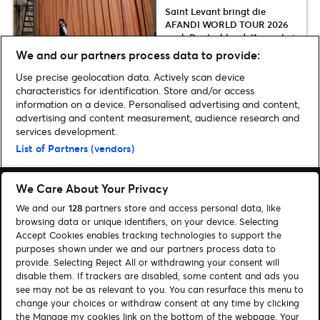
Saint Levant bringt die
AFANDI WORLD TOUR 2026
nach Deutschland: Konzerte in
Köln & Berlin
We and our partners process data to provide:
Use precise geolocation data. Actively scan device
characteristics for identification. Store and/or access
information on a device. Personalised advertising and content,
advertising and content measurement, audience research and
Home
»
Musik
»
Nicki Minaj kommt 2024 mit „Pink Friday 2 World Tour“
services development.
nach Deutschland | Zusatzshow in Köln
List of Partners (vendors)
We Care About Your Privacy
We and our
128
partners store and access personal data, like
browsing data or unique identifiers, on your device. Selecting
Accept Cookies enables tracking technologies to support the
Suchen
purposes shown under we and our partners process data to
provide. Selecting Reject All or withdrawing your consent will
Cookie-Einwilligungstool
disable them. If trackers are disabled, some content and ads you
see may not be as relevant to you. You can resurface this menu to
Autor*innen
Kontakt
change your choices or withdraw consent at any time by clicking
Impressum
Tickets
the Manage my cookies link on the bottom of the webpage. Your