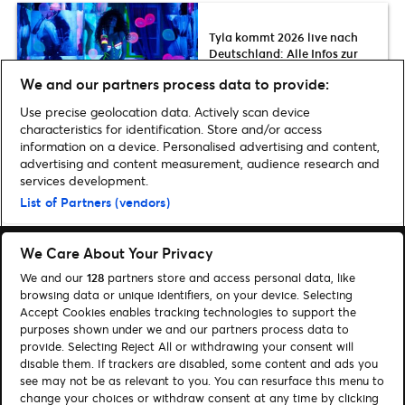
Tyla kommt 2026 live nach
Deutschland: Alle Infos zur
THE A*POP WORLD TOUR
We and our partners process data to provide:
Use precise geolocation data. Actively scan device
characteristics for identification. Store and/or access
information on a device. Personalised advertising and content,
advertising and content measurement, audience research and
Home
»
Musik
»
Nürnberg Pop 2025: Diese Künstler*innen erwarten uns |
services development.
Line-Up & Tickets
List of Partners (vendors)
We Care About Your Privacy
We and our
128
partners store and access personal data, like
browsing data or unique identifiers, on your device. Selecting
Accept Cookies enables tracking technologies to support the
Suchen
purposes shown under we and our partners process data to
provide. Selecting Reject All or withdrawing your consent will
Cookie-Einwilligungstool
disable them. If trackers are disabled, some content and ads you
see may not be as relevant to you. You can resurface this menu to
Autor*innen
Kontakt
change your choices or withdraw consent at any time by clicking