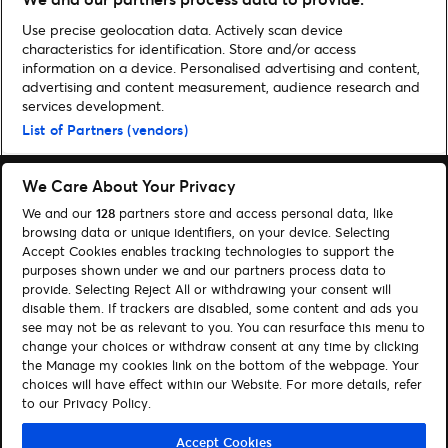
Infos zum Vorverkauf
Use precise geolocation data. Actively scan device
characteristics for identification. Store and/or access
information on a device. Personalised advertising and content,
advertising and content measurement, audience research and
services development.
Home
»
Musik
»
Rihanna – Tickets ab Montag im Presale!
List of Partners (vendors)
We Care About Your Privacy
We and our
128
partners store and access personal data, like
browsing data or unique identifiers, on your device. Selecting
Accept Cookies enables tracking technologies to support the
Suchen
purposes shown under we and our partners process data to
Cookie-Einwilligungstool
provide. Selecting Reject All or withdrawing your consent will
disable them. If trackers are disabled, some content and ads you
see may not be as relevant to you. You can resurface this menu to
Autor*innen
Kontakt
change your choices or withdraw consent at any time by clicking
Impressum
Tickets
the Manage my cookies link on the bottom of the webpage. Your
choices will have effect within our Website. For more details, refer
to our Privacy Policy.
Folge uns:
Visit Facebook (opens in a new window)
Visit Twitter (opens in a new window)
Visit Instagram (opens in a new window)
Visit Youtube (opens in a new window)
Visit Tiktok (opens in a new windo
Visit Xing (opens in a new 
Visit LinkedIn (opens
Accept Cookies