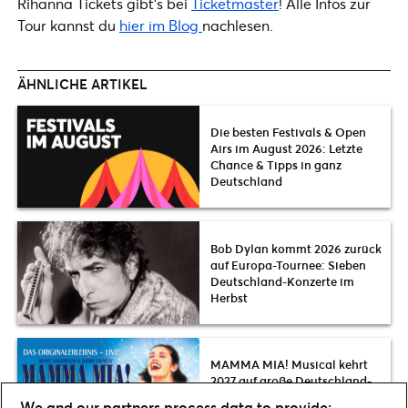
Rihanna Tickets gibt’s bei
Ticketmaster
! Alle Infos zur
Tour kannst du
hier im Blog
nachlesen.
ÄHNLICHE ARTIKEL
Die besten Festivals & Open
Airs im August 2026: Letzte
Chance & Tipps in ganz
Deutschland
Bob Dylan kommt 2026 zurück
auf Europa-Tournee: Sieben
Deutschland-Konzerte im
Herbst
MAMMA MIA! Musical kehrt
2027 auf große Deutschland-
Tour zurück: Termine, Tickets &
We and our partners process data to provide: