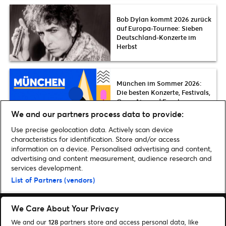
Bob Dylan kommt 2026 zurück
auf Europa-Tournee: Sieben
Deutschland-Konzerte im
Herbst
München im Sommer 2026:
Die besten Konzerte, Festivals,
Open Airs und Event-
Highlights
We and our partners process data to provide:
Use precise geolocation data. Actively scan device
characteristics for identification. Store and/or access
information on a device. Personalised advertising and content,
advertising and content measurement, audience research and
Home
»
Musik
»
Die besten Rock-Konzerte 2022 in Deutschland | Unsere
services development.
Tipps
List of Partners (vendors)
We Care About Your Privacy
We and our
128
partners store and access personal data, like