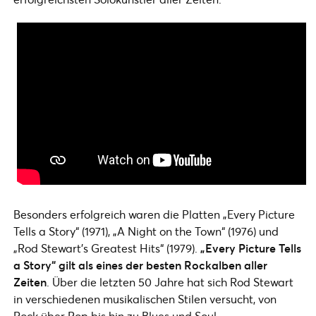
Besonders erfolgreich waren die Platten „Every Picture
Tells a Story“ (1971), „A Night on the Town“ (1976) und
„Rod Stewart’s Greatest Hits“ (1979).
„Every Picture Tells
a Story“ gilt als eines der besten Rockalben aller
Zeiten
. Über die letzten 50 Jahre hat sich Rod Stewart
in verschiedenen musikalischen Stilen versucht, von
Rock über Pop bis hin zu Blues und Soul.