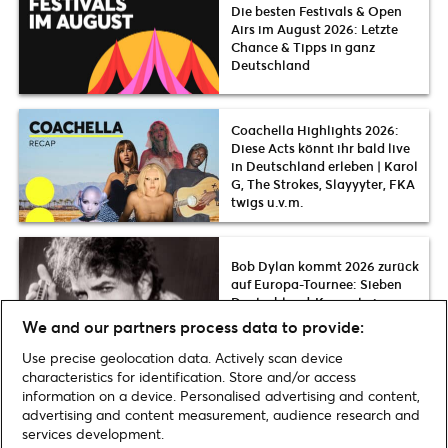
Die besten Festivals & Open
Airs im August 2026: Letzte
Chance & Tipps in ganz
Deutschland
Coachella Highlights 2026:
Diese Acts könnt ihr bald live
in Deutschland erleben | Karol
G, The Strokes, Slayyyter, FKA
twigs u.v.m.
Bob Dylan kommt 2026 zurück
auf Europa-Tournee: Sieben
Deutschland-Konzerte im
Herbst
We and our partners process data to provide:
Use precise geolocation data. Actively scan device
characteristics for identification. Store and/or access
information on a device. Personalised advertising and content,
advertising and content measurement, audience research and
Home
»
Musik
»
Rod Stewart kommt 2024 live auf Tournee nach
services development.
Deutschland | Letzte Tickets jetzt verfügbar