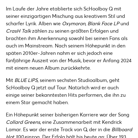
Im Laufe der Jahre etablierte sich ScHoolboy Q mit
seiner einzigartigen Mischung aus kreativem Stil und
scharfer Lyrik. Alben wie
Oxymoron
,
Blank Face LP
und
CrasH Talk
zählen zu seinen größten Erfolgen und
brachten ihm Anerkennung sowohl bei seinen Fans als
auch im Mainstream. Nach seinem Höhepunkt in den
späten 2010er-Jahren nahm er sich jedoch eine
fünfjährige Auszeit von der Musik, bevor er Anfang 2024
mit einem neuen Album zurückkehrte.
Mit
BLUE LIPS
, seinem sechsten Studioalbum, geht
ScHoolboy Q jetzt auf Tour. Natürlich wird er auch
einige seiner bekanntesten Hits performen, die ihn zu
einem Star gemacht haben.
Ein Höhepunkt seiner bisherigen Karriere war der Song
Collard Greens
, eine Zusammenarbeit mit Kendrick
Lamar. Es war der erste Track von Q, der in die
Billboard
Hot 100
einzog. Der Erfolg hält bis heute an: Über 193