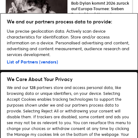
Bob Dylan kommt 2026 zurück
auf Europa-Tournee: Sieben
Deutschland-Konzerte im
Herbst
We and our partners process data to provide:
Use precise geolocation data. Actively scan device
characteristics for identification. Store and/or access
information on a device. Personalised advertising and content,
advertising and content measurement, audience research and
Home
»
Musik
»
West Coast Heat: ScHoolboy Q kommt im Februar 2025
services development.
live nach Deutschland
List of Partners (vendors)
We Care About Your Privacy
We and our
128
partners store and access personal data, like
browsing data or unique identifiers, on your device. Selecting
Accept Cookies enables tracking technologies to support the
Suchen
purposes shown under we and our partners process data to
provide. Selecting Reject All or withdrawing your consent will
Cookie-Einwilligungstool
disable them. If trackers are disabled, some content and ads you
see may not be as relevant to you. You can resurface this menu to
Autor*innen
Kontakt
change your choices or withdraw consent at any time by clicking
Impressum
Tickets
the Manage my cookies link on the bottom of the webpage. Your