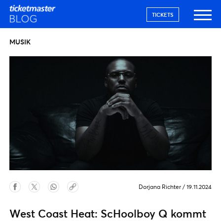
TICKETS
MUSIK
Dorjana Richter
/
19.11.2024
West Coast Heat: ScHoolboy Q kommt