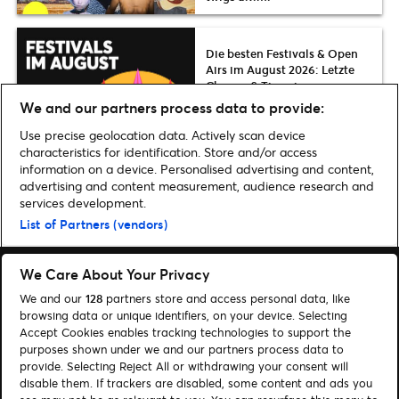
Die besten Festivals & Open
Airs im August 2026: Letzte
Chance & Tipps in ganz
Deutschland
We and our partners process data to provide:
Use precise geolocation data. Actively scan device
characteristics for identification. Store and/or access
information on a device. Personalised advertising and content,
advertising and content measurement, audience research and
Home
»
Musik
»
Die spannendsten Latin-Konzerte 2025/2026 in
services development.
Deutschland | Unsere Tipps & Wünsche
List of Partners (vendors)
We Care About Your Privacy
We and our
128
partners store and access personal data, like
browsing data or unique identifiers, on your device. Selecting
Accept Cookies enables tracking technologies to support the
Suchen
purposes shown under we and our partners process data to
Cookie-Einwilligungstool
provide. Selecting Reject All or withdrawing your consent will
disable them. If trackers are disabled, some content and ads you