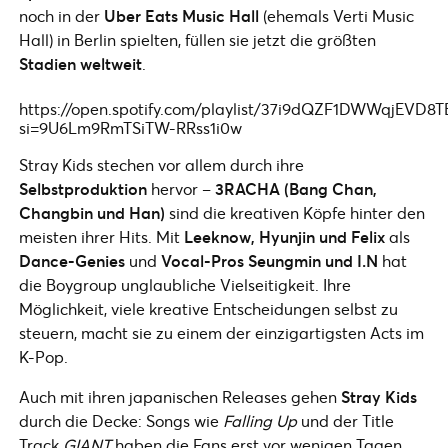
noch in der
Uber Eats Music Hall
(ehemals Verti Music
Hall) in Berlin spielten, füllen sie jetzt die größten
Stadien weltweit
.
https://open.spotify.com/playlist/37i9dQZF1DWWqjEVD8T
si=9U6Lm9RmTSiTW-RRss1i0w
Stray Kids stechen vor allem durch ihre
Selbstproduktion
hervor –
3RACHA
(Bang Chan,
Changbin und Han)
sind die kreativen Köpfe hinter den
meisten ihrer Hits. Mit
Leeknow, Hyunjin und Felix
als
Dance-Genies
und
Vocal-Pros
Seungmin und I.N
hat
die Boygroup unglaubliche Vielseitigkeit. Ihre
Möglichkeit, viele kreative Entscheidungen selbst zu
steuern, macht sie zu einem der einzigartigsten Acts im
K-Pop.
Auch mit ihren japanischen Releases gehen
Stray Kids
durch die Decke: Songs wie
Falling Up
und der Title
Track
GIANT
haben die Fans erst vor wenigen Tagen