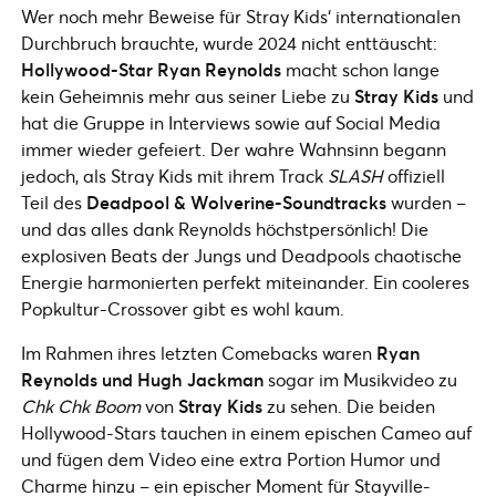
Wer noch mehr Beweise für Stray Kids‘ internationalen
Durchbruch brauchte, wurde 2024 nicht enttäuscht:
Hollywood-Star Ryan Reynolds
macht schon lange
kein Geheimnis mehr aus seiner Liebe zu
Stray Kids
und
hat die Gruppe in Interviews sowie auf Social Media
immer wieder gefeiert. Der wahre Wahnsinn begann
jedoch, als Stray Kids mit ihrem Track
SLASH
offiziell
Teil des
Deadpool & Wolverine-Soundtracks
wurden –
und das alles dank Reynolds höchstpersönlich! Die
explosiven Beats der Jungs und Deadpools chaotische
Energie harmonierten perfekt miteinander. Ein cooleres
Popkultur-Crossover gibt es wohl kaum.
Im Rahmen ihres letzten Comebacks waren
Ryan
Reynolds und Hugh Jackman
sogar im Musikvideo zu
Chk Chk Boom
von
Stray Kids
zu sehen. Die beiden
Hollywood-Stars tauchen in einem epischen Cameo auf
und fügen dem Video eine extra Portion Humor und
Charme hinzu – ein epischer Moment für Stayville-