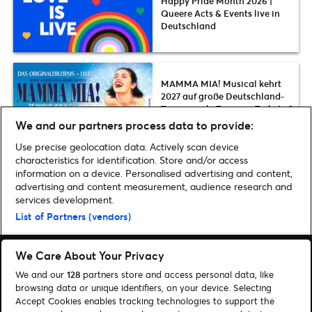
Happy Pride Month 2026 |
Queere Acts & Events live in
Deutschland
MAMMA MIA! Musical kehrt
2027 auf große Deutschland-
Tour zurück: Termine, Tickets &
Infos zum Vorverkauf
We and our partners process data to provide:
Use precise geolocation data. Actively scan device
characteristics for identification. Store and/or access
information on a device. Personalised advertising and content,
advertising and content measurement, audience research and
Home
»
Musik
»
Stray Kids kommen im Juli 2025 nach Frankfurt | Tickets,
services development.
Tipps & Infos zum Vorverkauf
List of Partners (vendors)
We Care About Your Privacy
We and our
128
partners store and access personal data, like
browsing data or unique identifiers, on your device. Selecting
Accept Cookies enables tracking technologies to support the
Suchen