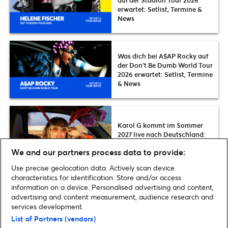
auf der Stadion Tour 2026
erwartet: Setlist, Termine &
News
Was dich bei A$AP Rocky auf
der Don’t Be Dumb World Tour
2026 erwartet: Setlist, Termine
& News
Karol G kommt im Sommer
2027 live nach Deutschland:
Stadion-Konzert in Düsseldorf
We and our partners process data to provide:
Use precise geolocation data. Actively scan device
characteristics for identification. Store and/or access
information on a device. Personalised advertising and content,
advertising and content measurement, audience research and
Home
»
Musik
»
Super Bowl 2023 | Infos & Updates rund um die Halftime
services development.
Show
List of Partners (vendors)