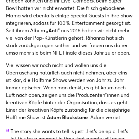
erleben konnten und ihr Live-Comback beim Super
Bowl hätten wir nicht erwartet. Die frisch gebackene
Mama wird ebenfalls einige Special Guests in ihre Show
integrieren, sodass für 100% Entertainment gesorgt ist.
Seit ihrem Album
„Anti“
aus 2016 haben wir nicht mehr
viel von der Pop-Künstlerin gehört. Rihanna hat sich
stark zurückgezogen seither und wir freuen uns daher
umso mehr sie beim NFL Finale dieses Jahr zu erleben.
Viel wissen wir noch nicht und wollen uns die
Überraschung natürlich auch nicht nehmen, aber eins
ist klar, die Halftime Shows werden von Jahr zu Jahr
immer epischer. Wenn man denkt, es gibt kaum noch
Luft nach oben, zeigen uns die Produzenten*innen und
kreativen Köpfe hinter der Organisation, dass es geht.
Einer der kreativen Köpfe zuständig für die diesjährige
Halftime Show ist
Adam Blackstone
. Adam verriet:
The story she wants to tell is just: ‚Let’s be epic. Let’s
let this be a moment in time that people will never