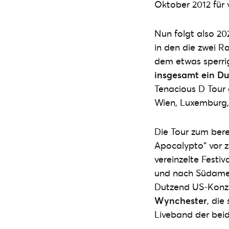
Oktober 2012 für 
Nun folgt also 20
in den die zwei R
dem etwas sperr
insgesamt ein D
Tenacious D Tour 
Wien, Luxemburg, 
Die Tour zum bere
Apocalypto“ vor 
vereinzelte Festi
und nach Südamer
Dutzend US-Konzer
Wynchester
, die
Liveband der beid