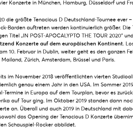
vier Konzerte in München, Hamburg, Düsseldorf und Fra
20 die größte Tenacious D Deutschland-Tournee ever –
ock-Barden auftreten werden kontinuierlich größer. Die 
igen Titel „IN POST-APOCALYPTO THE TOUR 2020“ und
utzend Konzerte auf dem europäischen Kontinent
. Lo
am 10. Februar in Dublin, weiter geht es den ganzen Fe
Mailand, Zürich, Amsterdam, Brüssel und Paris.
its im November 2018 veröffentlichten vierten Studioa
ziemlich genau einem Jahr in den USA. Im Sommer 201
val-Termine in Europa auf dem Tourplan, bevor es zurück
ika auf Tour ging. Im Oktober 2019 standen dann noc
te an. Überall und auch 2019 in Deutschland mit dabe
 sowohl das Opening der Tenacious D Konzerte übernim
en Schauspiel-Rocker abbildet.