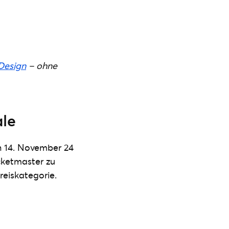
Design
– ohne
ale
n 14. November 24
cketmaster zu
reiskategorie.