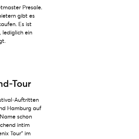
ketmaster Presale.
ietern gibt es
aufen. Es ist
 lediglich ein
gt.
nd-Tour
ival-Auftritten
und Hamburg auf
r Name schon
echend intim
nix Tour“ im