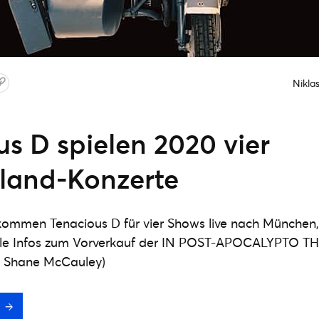
Nikla
s D spielen 2020 vier
land-Konzerte
ommen Tenacious D für vier Shows live nach München, F
lle Infos zum Vorverkauf der IN POST-APOCALYPTO T
to: Shane McCauley)