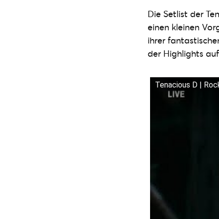
Die Setlist der T
einen kleinen Vo
ihrer fantastisch
der Highlights au
Tenacious D | Roc