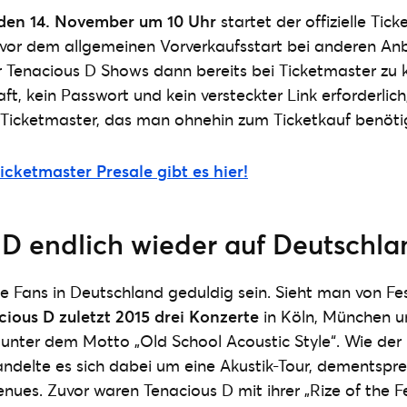
den 14. November um 10 Uhr
startet der offizielle Tic
 vor dem allgemeinen Vorverkaufsstart bei anderen Anb
er Tenacious D Shows dann bereits bei Ticketmaster zu k
ft, kein Passwort und kein versteckter Link erforderlich,
Ticketmaster, das man ohnehin zum Ticketkauf benöti
cketmaster Presale gibt es hier!
 D endlich wieder auf Deutschla
 Fans in Deutschland geduldig sein. Sieht man von Fest
cious D zuletzt 2015 drei Konzerte
in Köln, München 
r unter dem Motto „Old School Acoustic Style“. Wie de
andelte es sich dabei um eine Akustik-Tour, dementspr
nues. Zuvor waren Tenacious D mit ihrer „Rize of the Fe