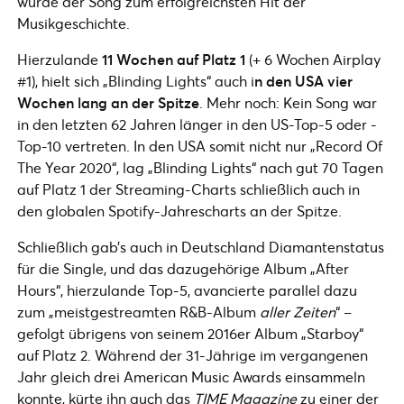
wurde der Song zum erfolgreichsten Hit der
Musikgeschichte.
Hierzulande
11 Wochen auf Platz 1
(+ 6 Wochen Airplay
#1), hielt sich „Blinding Lights“ auch i
n den USA vier
Wochen lang an der Spitze
. Mehr noch: Kein Song war
in den letzten 62 Jahren länger in den US-Top-5 oder -
Top-10 vertreten. In den USA somit nicht nur „Record Of
The Year 2020“, lag „Blinding Lights“ nach gut 70 Tagen
auf Platz 1 der Streaming-Charts schließlich auch in
den globalen Spotify-Jahrescharts an der Spitze.
Schließlich gab’s auch in Deutschland Diamantenstatus
für die Single, und das dazugehörige Album „After
Hours“, hierzulande Top-5, avancierte parallel dazu
zum „meistgestreamten R&B-Album
aller Zeiten
“ –
gefolgt übrigens von seinem 2016er Album „Starboy“
auf Platz 2. Während der 31-Jährige im vergangenen
Jahr gleich drei American Music Awards einsammeln
konnte, kürte ihn auch das
TIME Magazine
zu einer der