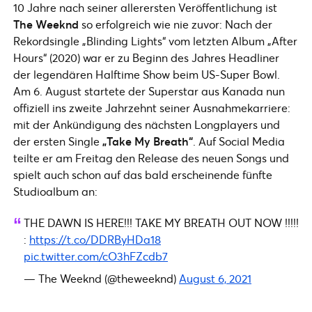
10 Jahre nach seiner allerersten Veröffentlichung ist
The Weeknd
so erfolgreich wie nie zuvor: Nach der
Rekordsingle „Blinding Lights“ vom letzten Album „After
Hours“ (2020) war er zu Beginn des Jahres Headliner
der legendären Halftime Show beim US-Super Bowl.
Am 6. August startete der Superstar aus Kanada nun
offiziell ins zweite Jahrzehnt seiner Ausnahmekarriere:
mit der Ankündigung des nächsten Longplayers und
der ersten Single
„Take My Breath“
. Auf Social Media
teilte er am Freitag den Release des neuen Songs und
spielt auch schon auf das bald erscheinende fünfte
Studioalbum an:
THE DAWN IS HERE!!! TAKE MY BREATH OUT NOW !!!!!
:
https://t.co/DDRByHDa18
pic.twitter.com/cO3hFZcdb7
— The Weeknd (@theweeknd)
August 6, 2021