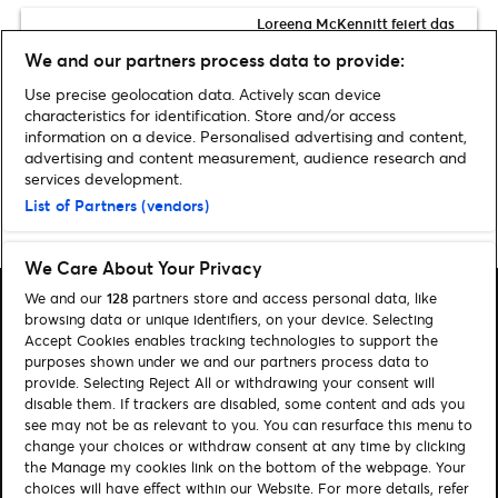
Loreena McKennitt feiert das
30‑jährige Jubiläum von „The
We and our partners process data to provide:
Mask and The Mirror“ mit
zahlreichen Deutschland-
Use precise geolocation data. Actively scan device
Konzerten im März 2027
characteristics for identification. Store and/or access
information on a device. Personalised advertising and content,
advertising and content measurement, audience research and
services development.
List of Partners (vendors)
Home
»
Musik
»
The Weeknd kündigt mit „Take My Breath“ sein nächstes
Album an | Video & Song-Infos
We Care About Your Privacy
We and our
128
partners store and access personal data, like
browsing data or unique identifiers, on your device. Selecting
Accept Cookies enables tracking technologies to support the
purposes shown under we and our partners process data to
provide. Selecting Reject All or withdrawing your consent will
Suchen
disable them. If trackers are disabled, some content and ads you
Cookie-Einwilligungstool
see may not be as relevant to you. You can resurface this menu to
change your choices or withdraw consent at any time by clicking
Autor*innen
Kontakt
the Manage my cookies link on the bottom of the webpage. Your
choices will have effect within our Website. For more details, refer
Impressum
Tickets