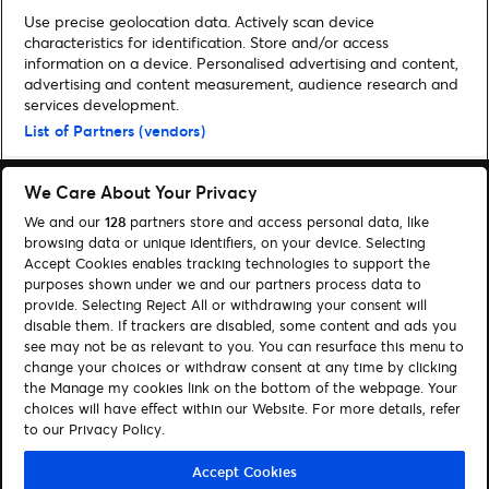
Use precise geolocation data. Actively scan device
characteristics for identification. Store and/or access
information on a device. Personalised advertising and content,
advertising and content measurement, audience research and
Home
»
Musik
»
TWICE kommen im Mai 2026 live nach Berlin & Köln |
services development.
Ticket-Verkauf gestartet
List of Partners (vendors)
We Care About Your Privacy
We and our
128
partners store and access personal data, like
browsing data or unique identifiers, on your device. Selecting
Accept Cookies enables tracking technologies to support the
Suchen
purposes shown under we and our partners process data to
Cookie-Einwilligungstool
provide. Selecting Reject All or withdrawing your consent will
disable them. If trackers are disabled, some content and ads you
see may not be as relevant to you. You can resurface this menu to
Autor*innen
Kontakt
change your choices or withdraw consent at any time by clicking
Impressum
Tickets
the Manage my cookies link on the bottom of the webpage. Your
choices will have effect within our Website. For more details, refer
to our Privacy Policy.
Folge uns:
Visit Facebook (opens in a new window)
Visit Twitter (opens in a new window)
Visit Instagram (opens in a new window)
Visit Youtube (opens in a new window)
Visit Tiktok (opens in a new windo
Visit Xing (opens in a new 
Visit LinkedIn (opens
Accept Cookies