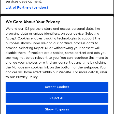
services development.
Festival trifft
List of Partners (vendors)
We Care About Your Privacy
We and our
128
partners store and access personal data, like
browsing data or unique identifiers, on your device. Selecting
Accept Cookies enables tracking technologies to support the
Suchen
purposes shown under we and our partners process data to
Cookie-Einwilligungstool
provide. Selecting Reject All or withdrawing your consent will
disable them. If trackers are disabled, some content and ads you
see may not be as relevant to you. You can resurface this menu to
Autor*innen
Kontakt
change your choices or withdraw consent at any time by clicking
Impressum
Tickets
the Manage my cookies link on the bottom of the webpage. Your
choices will have effect within our Website. For more details, refer
to our Privacy Policy.
Folge uns:
Visit Facebook (opens in a new window)
Visit Twitter (opens in a new window)
Visit Instagram (opens in a new window)
Visit Youtube (opens in a new window)
Visit Tiktok (opens in a new windo
Visit Xing (opens in a new 
Visit LinkedIn (opens
Accept Cookies
Reject All
© Ticketmaster 2026
Show Purposes