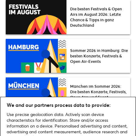
Die besten Festivals & Open
Airs im August 2026: Letzte
Chance & Tipps in ganz
Deutschland
Sommer 2026 in Hamburg: Die
besten Konzerte, Festivals &
Open Air-Events
München im Sommer 2026:
Die besten Konzerte, Festivals,
Open Airs und Event-
Highlights
We and our partners process data to provide:
Use precise geolocation data. Actively scan device
characteristics for identification. Store and/or access
information on a device. Personalised advertising and content,
advertising and content measurement, audience research and
Home
»
Musik
»
Willwerath Rock City Open Air 2025: Wo Dorfidylle auf