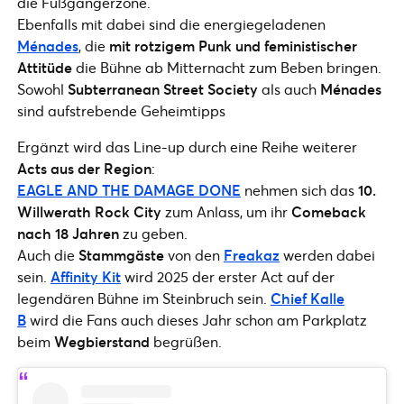
die Fußgängerzone.
Ebenfalls mit dabei sind die energiegeladenen
Ménades
, die
mit rotzigem Punk und feministischer
Attitüde
die Bühne ab Mitternacht zum Beben bringen.
Sowohl
Subterranean Street Society
als auch
Ménades
sind aufstrebende Geheimtipps
Ergänzt wird das Line-up durch eine Reihe weiterer
Acts aus der Region
:
EAGLE AND THE DAMAGE DONE
nehmen sich das
10.
Willwerath Rock City
zum Anlass, um ihr
Comeback
nach 18 Jahren
zu geben.
Auch die
Stammgäste
von den
Freakaz
werden dabei
sein.
Affinity Kit
wird 2025 der erster Act auf der
legendären Bühne im Steinbruch sein.
Chief Kalle
B
wird die Fans auch dieses Jahr schon am Parkplatz
beim
Wegbierstand
begrüßen.