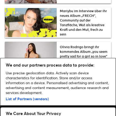
Mariybu im Interview über ihr
neues Album „FRECH“,
Community auf der
Tanzfläche, Wut als kreative
Kraft und den Mut, frech zu
sein
Olivia Rodrigo bringt ihr
kommendes Album „you seem
pretty sad for a girl so in love“
im April 2027 live nach
We and our partners process data to provide:
München
Use precise geolocation data. Actively scan device
characteristics for identification. Store and/or access
information on a device. Personalised advertising and content,
advertising and content measurement, audience research and
Home
»
New Music
»
Alli Neumann veröffentlicht ihr neues Album
services development.
„PRIMETIME” | #FreshMusicFriyay
List of Partners (vendors)
We Care About Your Privacy