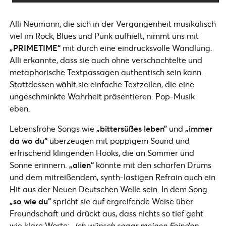
Alli Neumann, die sich in der Vergangenheit musikalisch
viel im Rock, Blues und Punk aufhielt, nimmt uns mit
„PRIMETIME“
mit durch eine eindrucksvolle Wandlung.
Alli erkannte, dass sie auch ohne verschachtelte und
metaphorische Textpassagen authentisch sein kann.
Stattdessen wählt sie einfache Textzeilen, die eine
ungeschminkte Wahrheit präsentieren. Pop-Musik
eben.
Lebensfrohe Songs wie
„bittersüßes leben”
und
„immer
da wo du“
überzeugen mit poppigem Sound und
erfrischend klingenden Hooks, die an Sommer und
Sonne erinnern.
„alien“
könnte mit den scharfen Drums
und dem mitreißendem, synth-lastigen Refrain auch ein
Hit aus der Neuen Deutschen Welle sein. In dem Song
„so wie du“
spricht sie auf ergreifende Weise über
Freundschaft und drückt aus, dass nichts so tief geht
wie klare Worte:
„Ich wünsch sogar meinen Feinden,