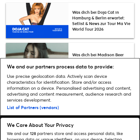
Was dich bei Doja Cat in
Hamburg & Berlin erwartet:
Setlist & News zur Tour Ma Vie
World Tour 2026
Was dich bei Madison Beer
erwartet: Die Setlist der locket
We and our partners process data to provide:
tour 2026
Use precise geolocation data. Actively scan device
characteristics for identification. Store and/or access
information on a device. Personalised advertising and content,
advertising and content measurement, audience research and
services development.
Home
»
New Music
»
New Music: Selina Mour 2019 erstmals auf Tour
List of Partners (vendors)
We Care About Your Privacy
We and our
128
partners store and access personal data, like
browsing data or unique identifiers, on your device. Selecting