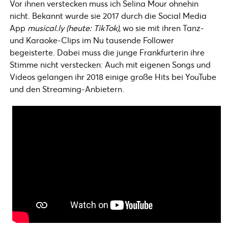
Vor ihnen verstecken muss ich Selina Mour ohnehin
nicht. Bekannt wurde sie 2017 durch die Social Media
App
musical.ly
(heute: TikTok)
, wo sie mit ihren Tanz-
und Karaoke-Clips im Nu tausende Follower
begeisterte. Dabei muss die junge Frankfurterin ihre
Stimme nicht verstecken: Auch mit eigenen Songs und
Videos gelangen ihr 2018 einige große Hits bei YouTube
und den Streaming-Anbietern.