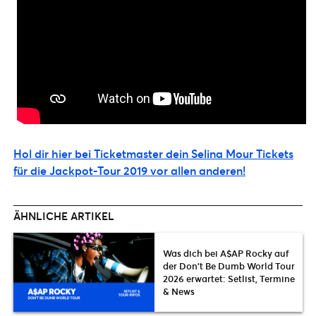
Hol dir hier bei Ticketmaster dein Selina Mour Tickets
für die Jackpot-Tour 2019 vor allen anderen!
ÄHNLICHE ARTIKEL
Was dich bei A$AP Rocky auf
der Don’t Be Dumb World Tour
2026 erwartet: Setlist, Termine
& News