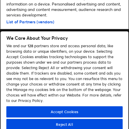
information on a device. Personalised advertising and content,
advertising and content measurement, audience research and
Home
»
Sport
»
Felix Sturm kehrt zurück: Deutschlands Box-Event des
services development.
Jahres
List of Partners (vendors)
We Care About Your Privacy
We and our
128
partners store and access personal data, like
browsing data or unique identifiers, on your device. Selecting
Accept Cookies enables tracking technologies to support the
Suchen
purposes shown under we and our partners process data to
Cookie-Einwilligungstool
provide. Selecting Reject All or withdrawing your consent will
disable them. If trackers are disabled, some content and ads you
see may not be as relevant to you. You can resurface this menu to
Autor*innen
Kontakt
change your choices or withdraw consent at any time by clicking
Impressum
Tickets
the Manage my cookies link on the bottom of the webpage. Your
choices will have effect within our Website. For more details, refer
to our Privacy Policy.
Folge uns:
Visit Facebook (opens in a new window)
Visit Twitter (opens in a new window)
Visit Instagram (opens in a new window)
Visit Youtube (opens in a new window)
Visit Tiktok (opens in a new windo
Visit Xing (opens in a new 
Visit LinkedIn (opens
Accept Cookies
Reject All