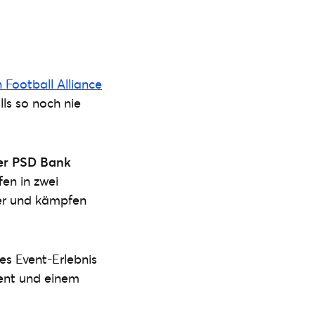
Football Alliance
ls so noch nie
der PSD Bank
fen in zwei
er und kämpfen
ges Event-Erlebnis
ent und einem