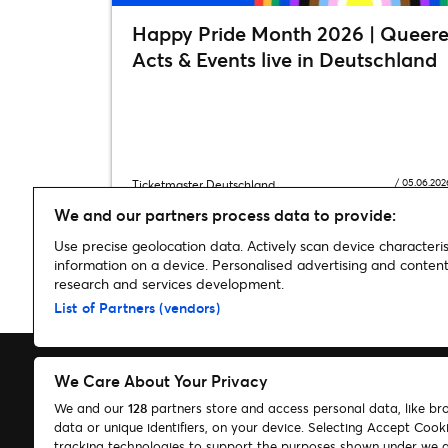
Happy Pride Month 2026 | Queer
Acts & Events live in Deutschland
/
05.06.202
Ticketmaster Deutschland
We and our partners process data to provide:
Use precise geolocation data. Actively scan device characterist
information on a device. Personalised advertising and conte
research and services development.
Home
»
Sport
»
Frankfurt Galaxy in der Premierensaison der 
List of Partners (vendors)
We Care About Your Privacy
We and our
128
partners store and access personal data, like br
data or unique identifiers, on your device. Selecting Accept Cook
Suchen
tracking technologies to support the purposes shown under we 