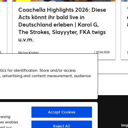
e
Coachella Highlights 2026: Diese
Acts könnt ihr bald live in
Deutschland erleben | Karol G,
The Strokes, Slayyyter, FKA twigs
u.v.m.
6
/
22.04.2026
Niclas Köster
ics for identification. Store and/or access
nt, advertising and content measurement, audience
European Football Alliance 2026
Accept Cookies
owsing
ies enables
Autor*innen
Kontakt
Imp
Reject All
and our