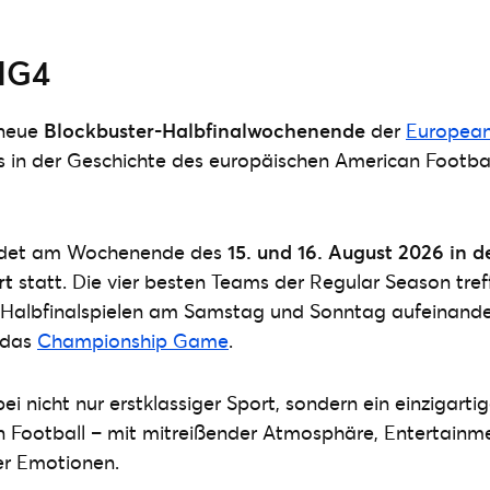
IG4
 neue
Blockbuster-Halbfinalwochenende
der
European 
es in der Geschichte des europäischen American Footbal
ndet am Wochenende des
15. und 16. August 2026 in 
rt
statt. Die vier besten Teams der Regular Season tref
Halbfinalspielen am Samstag und Sonntag aufeinand
 das
Championship Game
.
i nicht nur erstklassiger Sport, sondern ein einzigarti
 Football – mit mitreißender Atmosphäre, Entertainm
r Emotionen.