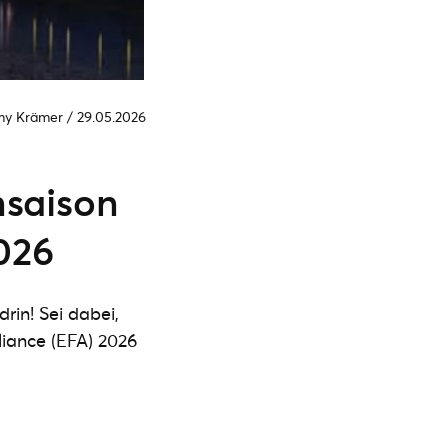
my Krämer
/
29.05.2026
nsaison
026
rin! Sei dabei,
liance (EFA) 2026