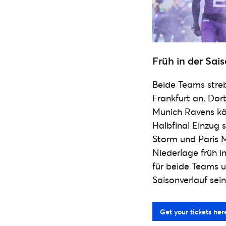
Früh in der Sai
Beide Teams stre
Frankfurt an. Dor
Munich Ravens kön
Halbfinal Einzug 
Storm und Paris M
Niederlage früh i
für beide Teams 
Saisonverlauf sein
Get your tickets her