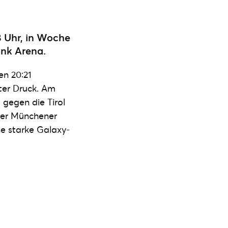
 Uhr, in Woche
ank Arena.
en 20:21
nter Druck. Am
 gegen die Tirol
 der Münchener
ne starke Galaxy-