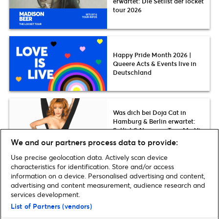
erwartet: Die Setlist der locket
tour 2026
Happy Pride Month 2026 |
Queere Acts & Events live in
Deutschland
Was dich bei Doja Cat in
Hamburg & Berlin erwartet:
Setlist & News zur Tour Ma Vie
World Tour 2026
We and our partners process data to provide:
Use precise geolocation data. Actively scan device
characteristics for identification. Store and/or access
information on a device. Personalised advertising and content,
advertising and content measurement, audience research and
Home
»
Sport
»
Night of the JUMPs geht 2025 & 2026 wieder auf
services development.
Deutschland-Tour | Alle Infos zum Vorverkauf
List of Partners (vendors)