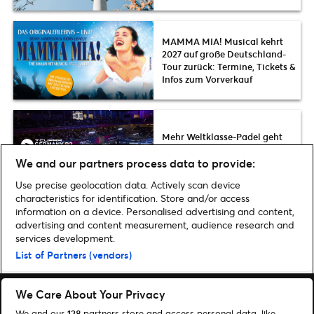
MAMMA MIA! Musical kehrt
2027 auf große Deutschland-
Tour zurück: Termine, Tickets &
Infos zum Vorverkauf
Mehr Weltklasse-Padel geht
nicht: CUPRA Germany
We and our partners process data to provide:
Premier Padel P2
Use precise geolocation data. Actively scan device
characteristics for identification. Store and/or access
information on a device. Personalised advertising and content,
advertising and content measurement, audience research and
services development.
Home
»
Sport
»
Rekord beim Bundesliga Turnen in Potsdam
List of Partners (vendors)
We Care About Your Privacy
We and our
128
partners store and access personal data, like